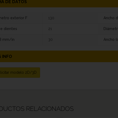
HA DE DATOS
etro exterior F
130
Ancho d
de dientes
21
Diámetr
 B mm/in
30
Ancho (
 INFO
licitar modelo 2D/3D
DUCTOS RELACIONADOS