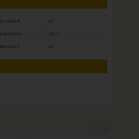
el cubo A
40
o primitivo
129,3
dientes) C
40
‹
›