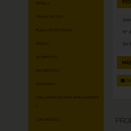
FIC
BEVEL (
)
TRAMO RECTO (
)
Diám
PLACA DE RETORNO (
)
Nº 
Eje
DISCO (
)
32 DIENTES (
)
MÁS
SIN DIENTES (
)
So
ESTÁNDAR (
)
CON 4 ORIFICIOS PARA EMPUJADORES
(
)
PRO
CON BRIDAS (
)