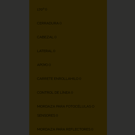
170º (
)
CERRADURA (
)
CABEZAL (
)
LATERAL (
)
APOYO (
)
CARRETE ENROLLAHILO (
)
CONTROL DE LÍNEA (
)
MORDAZA PARA FOTOCÉLULAS O
SENSORES (
)
MORDAZA PARA REFLECTORES (
)