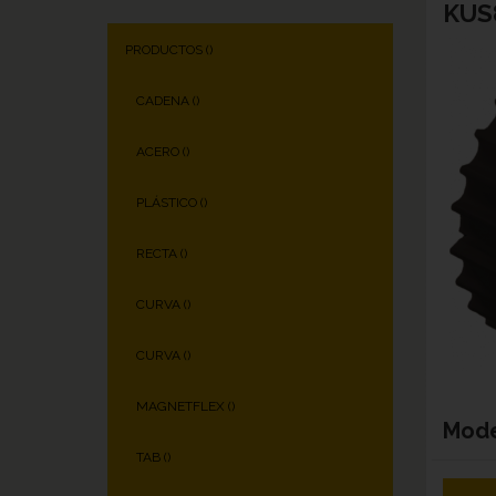
KUS8
PRODUCTOS (
)
CADENA (
)
ACERO (
)
PLÁSTICO (
)
RECTA (
)
CURVA (
)
CURVA (
)
MAGNETFLEX (
)
Mod
TAB (
)