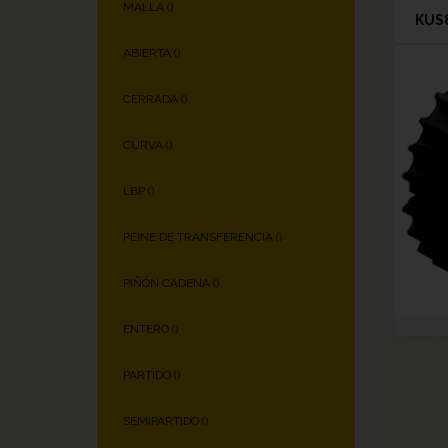
MALLA (
)
KUS8
ABIERTA (
)
CERRADA (
)
CURVA (
)
LBP (
)
PEINE DE TRANSFERENCIA (
)
PIÑÓN CADENA (
)
ENTERO (
)
PARTIDO (
)
SEMIPARTIDO (
)