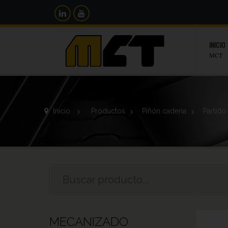
INICIO
MCT
Inicio
>
Productos
>
Piñón cadena
>
Partido
MECANIZADO