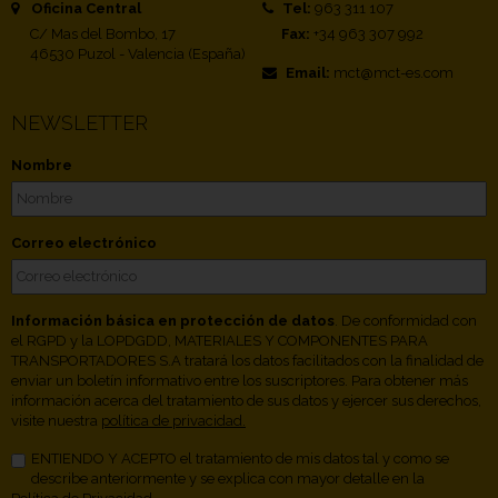
Oficina Central
Tel:
963 311 107
C/ Mas del Bombo, 17
Fax:
+34 963 307 992
46530 Puzol - Valencia (España)
Email:
mct@mct-es.com
NEWSLETTER
Nombre
Correo electrónico
Información básica en protección de datos
. De conformidad con
el RGPD y la LOPDGDD, MATERIALES Y COMPONENTES PARA
TRANSPORTADORES S.A tratará los datos facilitados con la finalidad de
enviar un boletín informativo entre los suscriptores. Para obtener más
información acerca del tratamiento de sus datos y ejercer sus derechos,
visite nuestra
política de privacidad.
ENTIENDO Y ACEPTO el tratamiento de mis datos tal y como se
describe anteriormente y se explica con mayor detalle en la