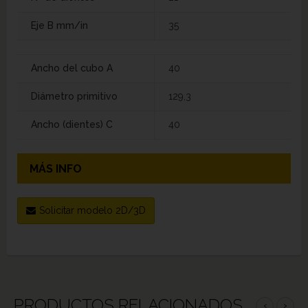
Eje B mm/in
35
Ancho del cubo A
40
Diámetro primitivo
129,3
Ancho (dientes) C
40
MÁS INFO
Solicitar modelo 2D/3D
PRODUCTOS RELACIONADOS
‹
›