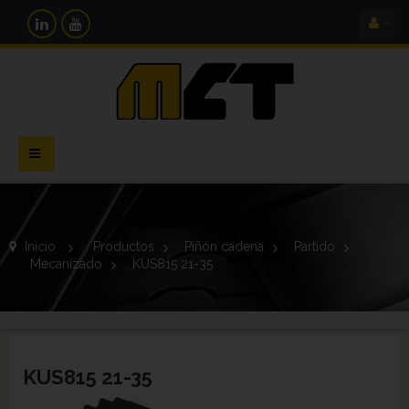
Navegación
Toggle
Inicio
>
Productos
>
Piñón cadena
>
Partido
>
Mecanizado
>
KUS815 21-35
KUS815 21-35