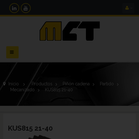
Navegación
Toggle
Inicio
>
Productos
>
Piñón cadena
>
Partido
>
Mecanizado
>
KUS815 21-40
KUS815 21-40