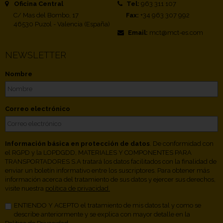
Oficina Central
Tel:
963 311 107
C/ Mas del Bombo, 17
Fax:
+34 963 307 992
46530 Puzol - Valencia (España)
Email:
mct@mct-es.com
NEWSLETTER
Nombre
Correo electrónico
Información básica en protección de datos
. De conformidad con
el RGPD y la LOPDGDD, MATERIALES Y COMPONENTES PARA
TRANSPORTADORES S.A tratará los datos facilitados con la finalidad de
enviar un boletín informativo entre los suscriptores. Para obtener más
información acerca del tratamiento de sus datos y ejercer sus derechos,
visite nuestra
política de privacidad.
ENTIENDO Y ACEPTO el tratamiento de mis datos tal y como se
describe anteriormente y se explica con mayor detalle en la