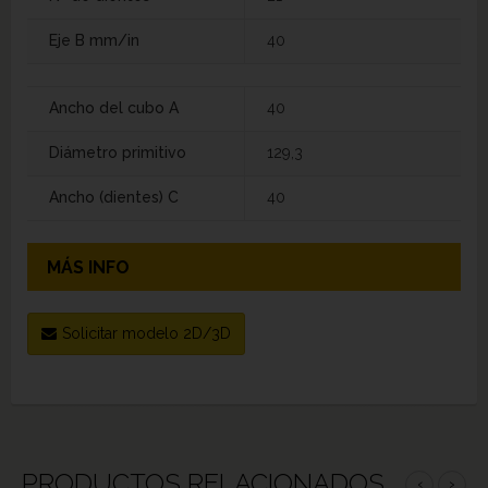
Eje B mm/in
40
Ancho del cubo A
40
Diámetro primitivo
129,3
Ancho (dientes) C
40
MÁS INFO
Solicitar modelo 2D/3D
PRODUCTOS RELACIONADOS
‹
›