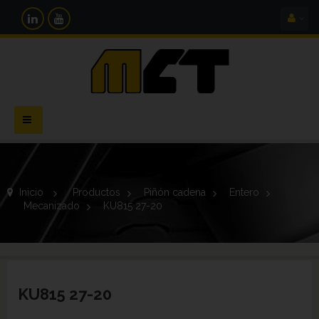
Navegación
Toggle
Inicio
>
Productos
>
Piñón cadena
>
Entero
>
Mecanizado
>
KU815 27-20
KU815 27-20