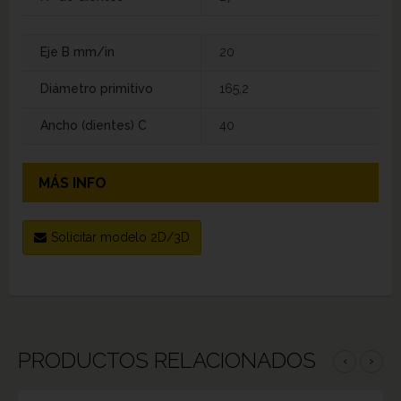
Eje B mm/in
20
Diámetro primitivo
165,2
Ancho (dientes) C
40
MÁS INFO
Solicitar modelo 2D/3D
PRODUCTOS RELACIONADOS
‹
›