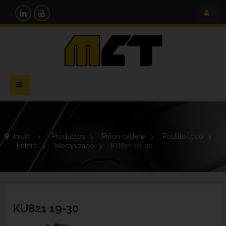
Navegación
Toggle
Inicio
>
Productos
>
Piñón cadena
>
Rodillo loco
>
Entero
>
Mecanizado
>
KU821 19-30
KU821 19-30