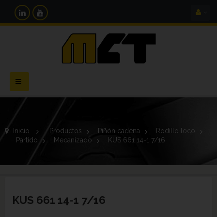
Navegación
Toggle
Inicio
>
Productos
>
Piñón cadena
>
Rodillo loco
>
Partido
>
Mecanizado
>
KUS 661 14-1 7/16
KUS 661 14-1 7/16