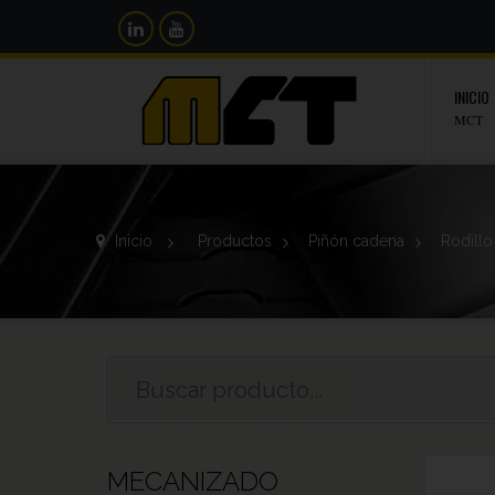
INICIO
MCT
Inicio
>
Productos
>
Piñón cadena
>
Rodillo
MECANIZADO