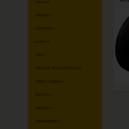
MALLA (
)
ABIERTA (
)
CERRADA (
)
CURVA (
)
LBP (
)
PEINE DE TRANSFERENCIA (
)
PIÑÓN CADENA (
)
ENTERO (
)
PARTIDO (
)
SEMIPARTIDO (
)