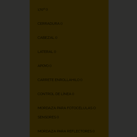
170º (
)
CERRADURA (
)
CABEZAL (
)
LATERAL (
)
APOYO (
)
CARRETE ENROLLAHILO (
)
CONTROL DE LÍNEA (
)
MORDAZA PARA FOTOCÉLULAS O
SENSORES (
)
MORDAZA PARA REFLECTORES (
)