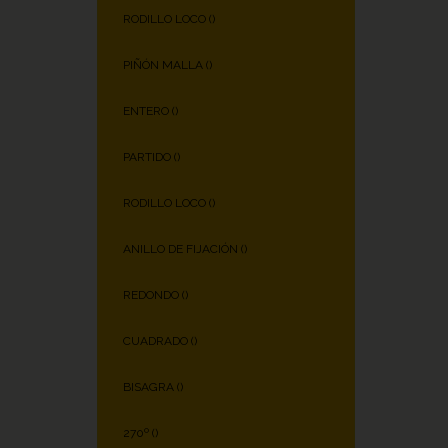
RODILLO LOCO (
)
PIÑÓN MALLA (
)
ENTERO (
)
PARTIDO (
)
RODILLO LOCO (
)
ANILLO DE FIJACIÓN (
)
REDONDO (
)
CUADRADO (
)
BISAGRA (
)
270º (
)