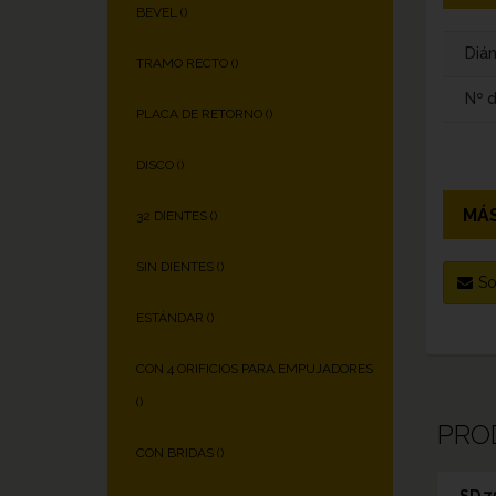
BEVEL (
)
Diám
TRAMO RECTO (
)
Nº 
PLACA DE RETORNO (
)
DISCO (
)
MÁS
32 DIENTES (
)
SIN DIENTES (
)
So
ESTÁNDAR (
)
CON 4 ORIFICIOS PARA EMPUJADORES
(
)
PRO
CON BRIDAS (
)
SD 7