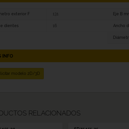
etro exterior F
131
Eje B m
de dientes
16
Ancho d
Diámetr
 INFO
licitar modelo 2D/3D
DUCTOS RELACIONADOS
5 155-20
SD 75 155-25