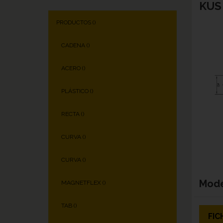
KUS 
PRODUCTOS (
)
CADENA (
)
ACERO (
)
PLÁSTICO (
)
RECTA (
)
CURVA (
)
CURVA (
)
Mod
MAGNETFLEX (
)
TAB (
)
FIC