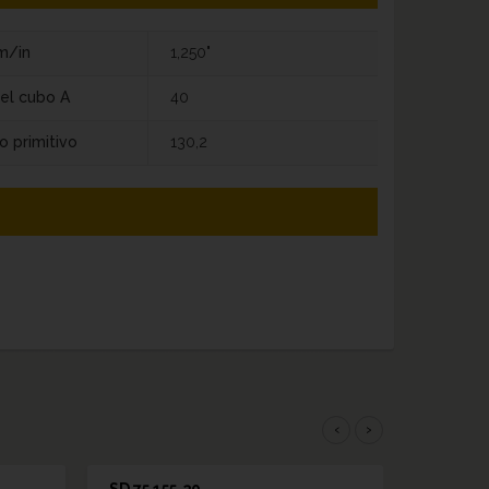
m/in
1,250"
el cubo A
40
o primitivo
130,2
‹
›
SD 75 155-30