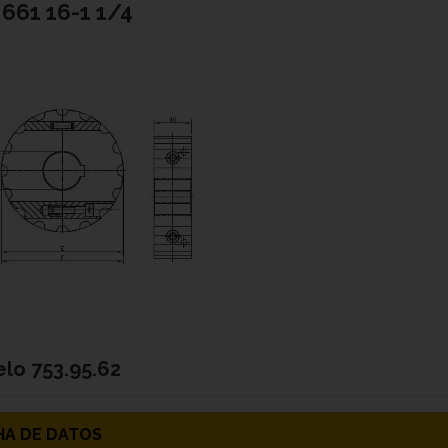
661 16-1 1/4
elo
753.95.62
HA DE DATOS