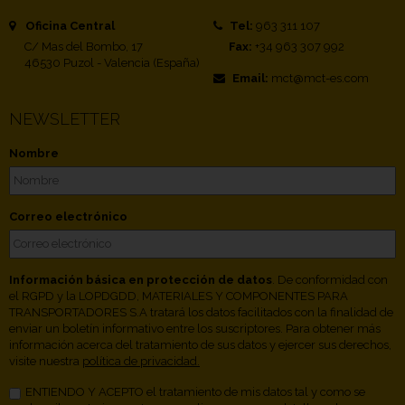
Oficina Central
Tel:
963 311 107
C/ Mas del Bombo, 17
Fax:
+34 963 307 992
46530 Puzol - Valencia (España)
Email:
mct@mct-es.com
NEWSLETTER
Nombre
Correo electrónico
Información básica en protección de datos
. De conformidad con
el RGPD y la LOPDGDD, MATERIALES Y COMPONENTES PARA
TRANSPORTADORES S.A tratará los datos facilitados con la finalidad de
enviar un boletín informativo entre los suscriptores. Para obtener más
información acerca del tratamiento de sus datos y ejercer sus derechos,
visite nuestra
política de privacidad.
ENTIENDO Y ACEPTO el tratamiento de mis datos tal y como se