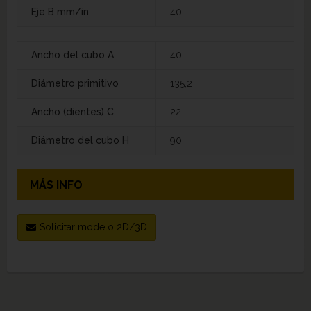
Eje B mm/in
40
Ancho del cubo A
40
Diámetro primitivo
135,2
Ancho (dientes) C
22
Diámetro del cubo H
90
MÁS INFO
Solicitar modelo 2D/3D