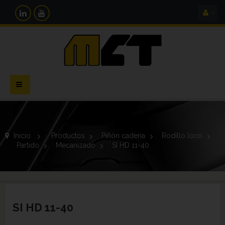
Navegación
Toggle
Inicio
>
Productos
>
Piñón cadena
>
Rodillo loco
>
Partido
>
Mecanizado
>
SI HD 11-40
SI HD 11-40