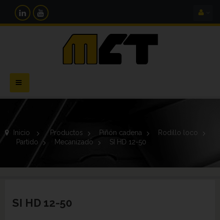
Navegación
Toggle
Inicio
>
Productos
>
Piñón cadena
>
Rodillo loco
>
Partido
>
Mecanizado
>
SI HD 12-50
SI HD 12-50