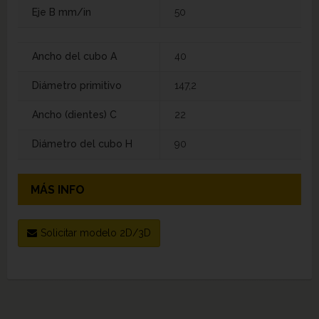
Eje B mm/in
50
Ancho del cubo A
40
Diámetro primitivo
147,2
Ancho (dientes) C
22
Diámetro del cubo H
90
MÁS INFO
Solicitar modelo 2D/3D