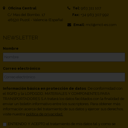
Oficina Central
Tel:
963 311 107
C/ Mas del Bombo, 17
Fax:
+34 963 307 992
46530 Puzol - Valencia (España)
Email:
mct@mct-es.com
NEWSLETTER
Nombre
Correo electrónico
Información básica en protección de datos
. De conformidad con
el RGPD y la LOPDGDD, MATERIALES Y COMPONENTES PARA
TRANSPORTADORES S.A tratará los datos facilitados con la finalidad de
enviar un boletín informativo entre los suscriptores. Para obtener más
información acerca del tratamiento de sus datos y ejercer sus derechos,
visite nuestra
política de privacidad.
ENTIENDO Y ACEPTO el tratamiento de mis datos tal y como se