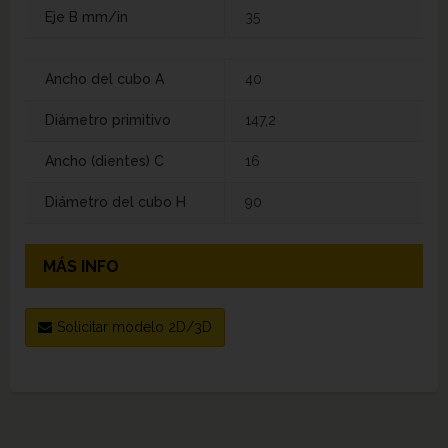
Eje B mm/in
35
Ancho del cubo A
40
Diámetro primitivo
147,2
Ancho (dientes) C
16
Diámetro del cubo H
90
MÁS INFO
Solicitar modelo 2D/3D