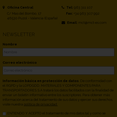
Oficina Central
Tel:
963 311 107
C/ Mas del Bombo, 17
Fax:
+34 963 307 992
46530 Puzol - Valencia (España)
Email:
mct@mct-es.com
NEWSLETTER
Nombre
Correo electrónico
Información básica en protección de datos
. De conformidad con
el RGPD y la LOPDGDD, MATERIALES Y COMPONENTES PARA
TRANSPORTADORES S.A tratará los datos facilitados con la finalidad de
enviar un boletín informativo entre los suscriptores. Para obtener más
información acerca del tratamiento de sus datos y ejercer sus derechos,
visite nuestra
política de privacidad.
ENTIENDO Y ACEPTO el tratamiento de mis datos tal y como se