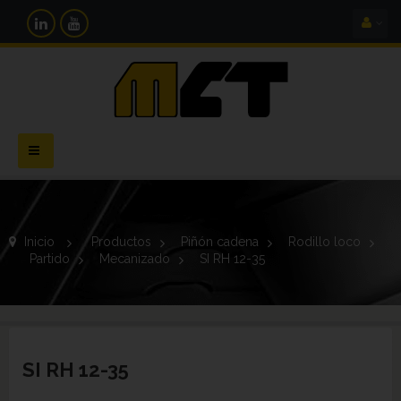
Navegación
Toggle
Inicio
>
Productos
>
Piñón cadena
>
Rodillo loco
>
Partido
>
Mecanizado
>
SI RH 12-35
SI RH 12-35