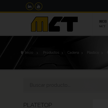
INICIO
MCT
Inicio
>
Productos
>
Cadena
>
Plástico
>
PLATETOP