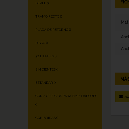
FIC
BEVEL (
)
TRAMO RECTO (
)
Mate
PLACA DE RETORNO (
)
Anc
DISCO (
)
Anch
32 DIENTES (
)
SIN DIENTES (
)
MÁS
ESTÁNDAR (
)
CON 4 ORIFICIOS PARA EMPUJADORES
So
(
)
CON BRIDAS (
)