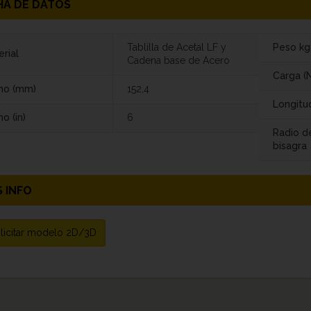
HA DE DATOS
Tablilla de Acetal LF y
Peso k
rial
Cadena base de Acero
Carga (N
ho (mm)
152,4
Longitu
o (in)
6
Radio d
bisagra
 INFO
licitar modelo 2D/3D