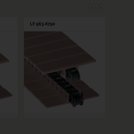
‹
›
LF 963-K750