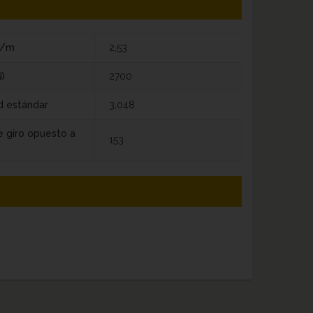
g/m
2,53
)
2700
d estándar
3,048
e giro opuesto a
153