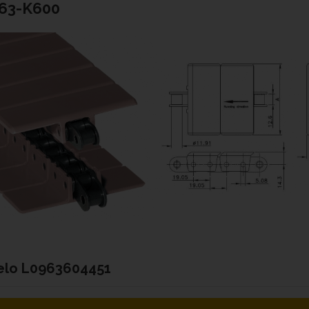
963-K600
elo
L0963604451