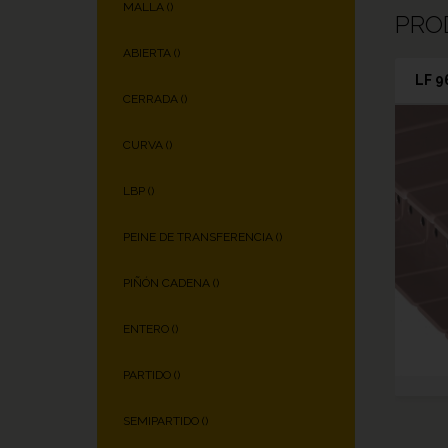
MALLA (
)
PRO
ABIERTA (
)
LF 9
CERRADA (
)
CURVA (
)
LBP (
)
PEINE DE TRANSFERENCIA (
)
PIÑÓN CADENA (
)
ENTERO (
)
PARTIDO (
)
SEMIPARTIDO (
)