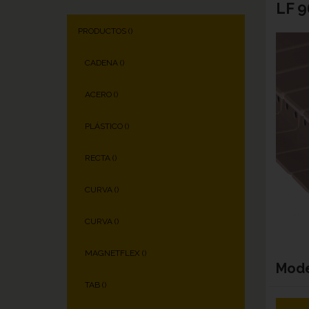
LF 
PRODUCTOS (
)
CADENA (
)
ACERO (
)
PLÁSTICO (
)
RECTA (
)
CURVA (
)
CURVA (
)
MAGNETFLEX (
)
Mod
TAB (
)