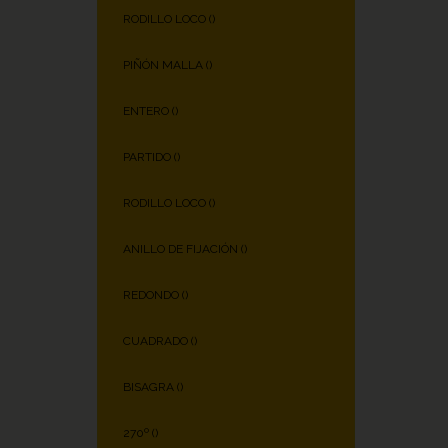
RODILLO LOCO (
)
PIÑÓN MALLA (
)
ENTERO (
)
PARTIDO (
)
RODILLO LOCO (
)
ANILLO DE FIJACIÓN (
)
REDONDO (
)
CUADRADO (
)
BISAGRA (
)
270º (
)