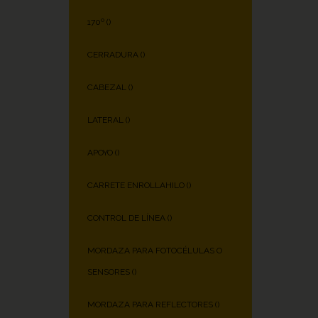
170º (
)
CERRADURA (
)
CABEZAL (
)
LATERAL (
)
APOYO (
)
CARRETE ENROLLAHILO (
)
CONTROL DE LÍNEA (
)
MORDAZA PARA FOTOCÉLULAS O
SENSORES (
)
MORDAZA PARA REFLECTORES (
)