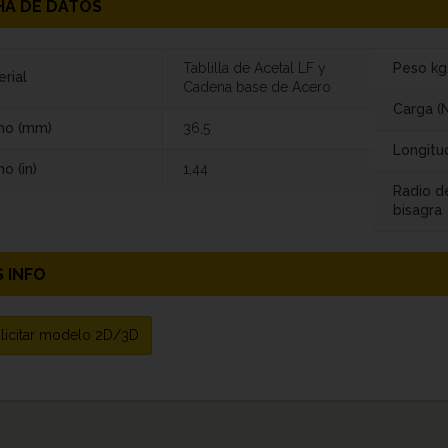
HA DE DATOS
Tablilla de Acetal LF y
Peso k
rial
Cadena base de Acero
Carga (N
ho (mm)
36,5
Longitu
o (in)
1,44
Radio d
bisagra
 INFO
licitar modelo 2D/3D