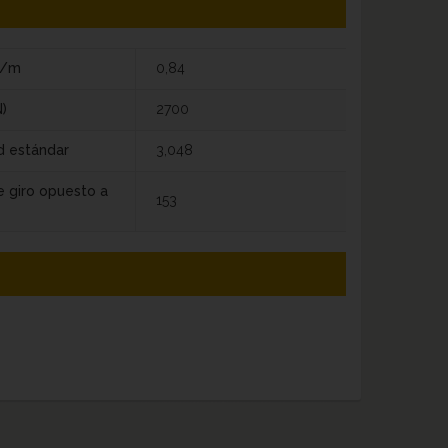
g/m
0,84
)
2700
d estándar
3,048
e giro opuesto a
153