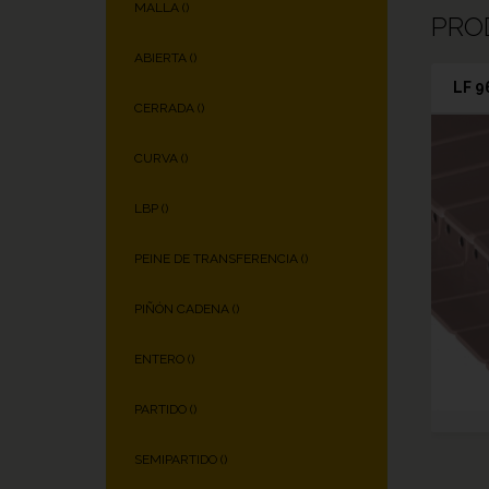
MALLA (
)
PRO
ABIERTA (
)
LF 9
CERRADA (
)
CURVA (
)
LBP (
)
PEINE DE TRANSFERENCIA (
)
PIÑÓN CADENA (
)
ENTERO (
)
PARTIDO (
)
SEMIPARTIDO (
)