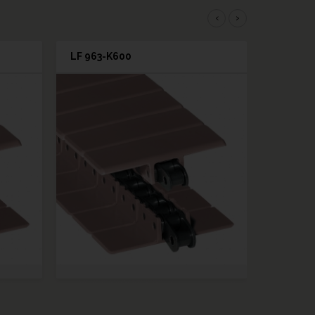
‹
›
LF 963-K600