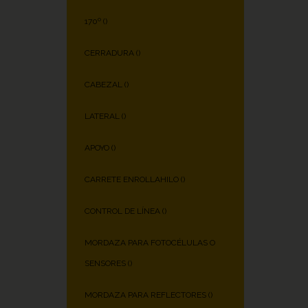
170º (
)
CERRADURA (
)
CABEZAL (
)
LATERAL (
)
APOYO (
)
CARRETE ENROLLAHILO (
)
CONTROL DE LÍNEA (
)
MORDAZA PARA FOTOCÉLULAS O
SENSORES (
)
MORDAZA PARA REFLECTORES (
)