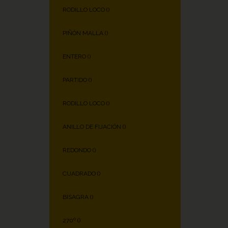
RODILLO LOCO (
)
PIÑÓN MALLA (
)
ENTERO (
)
PARTIDO (
)
RODILLO LOCO (
)
ANILLO DE FIJACIÓN (
)
REDONDO (
)
CUADRADO (
)
BISAGRA (
)
270º (
)