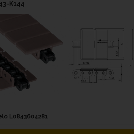
43-K144
elo
L0843604281