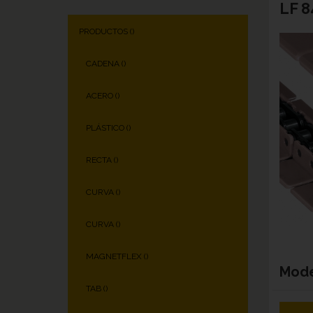
LF 8
PRODUCTOS (
)
CADENA (
)
ACERO (
)
PLÁSTICO (
)
RECTA (
)
CURVA (
)
CURVA (
)
MAGNETFLEX (
)
Mod
TAB (
)