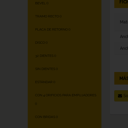
FIC
BEVEL (
)
TRAMO RECTO (
)
Mate
PLACA DE RETORNO (
)
Anc
DISCO (
)
Anch
32 DIENTES (
)
SIN DIENTES (
)
MÁS
ESTÁNDAR (
)
CON 4 ORIFICIOS PARA EMPUJADORES
So
(
)
CON BRIDAS (
)