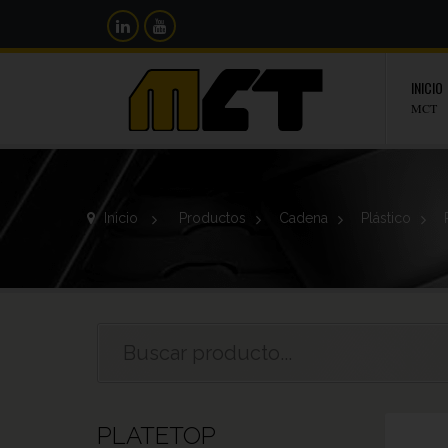
INICIO
MCT
Inicio
>
Productos
>
Cadena
>
Plástico
>
PLATETOP