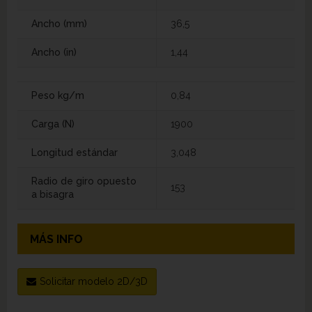
Ancho (mm)
36,5
Ancho (in)
1,44
Peso kg/m
0,84
Carga (N)
1900
Longitud estándar
3,048
Radio de giro opuesto
153
a bisagra
MÁS INFO
Solicitar modelo 2D/3D