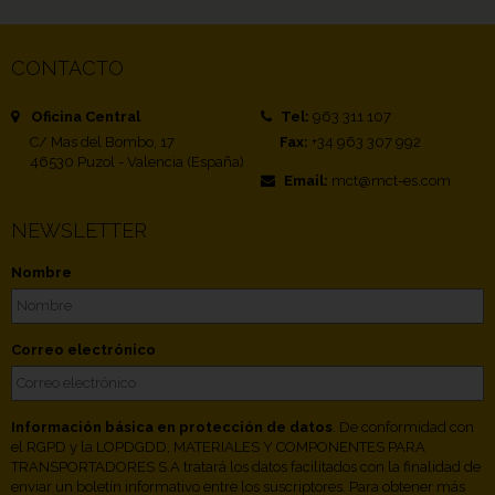
CONTACTO
Oficina Central
Tel:
963 311 107
C/ Mas del Bombo, 17
Fax:
+34 963 307 992
46530 Puzol - Valencia (España)
Email:
mct@mct-es.com
NEWSLETTER
Nombre
Correo electrónico
Información básica en protección de datos
. De conformidad con
el RGPD y la LOPDGDD, MATERIALES Y COMPONENTES PARA
TRANSPORTADORES S.A tratará los datos facilitados con la finalidad de
enviar un boletín informativo entre los suscriptores. Para obtener más