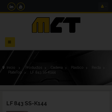
Navegación
Toggle
Inicio
>
Productos
>
Cadena
>
Plástico
>
Recta
>
PlateTop
>
LF 843 SS-K144
LF 843 SS-K144