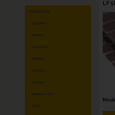
LF 1
PRODUCTOS (
)
CADENA (
)
ACERO (
)
PLÁSTICO (
)
RECTA (
)
CURVA (
)
CURVA (
)
MAGNETFLEX (
)
Mod
TAB (
)