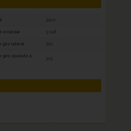
)
3400
d estándar
3,048
 giro lateral
390
e giro opuesto a
305