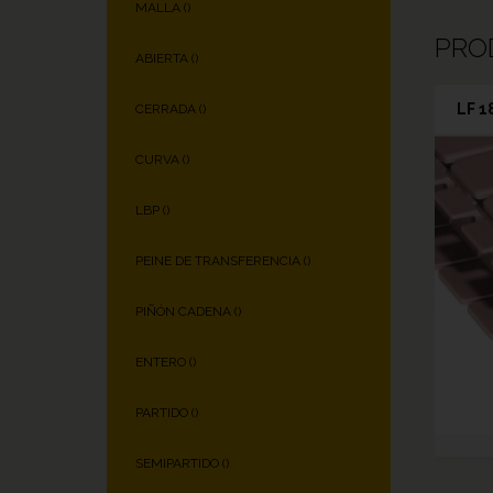
MALLA (
)
PRO
ABIERTA (
)
LF 1
CERRADA (
)
CURVA (
)
LBP (
)
PEINE DE TRANSFERENCIA (
)
PIÑÓN CADENA (
)
ENTERO (
)
PARTIDO (
)
SEMIPARTIDO (
)