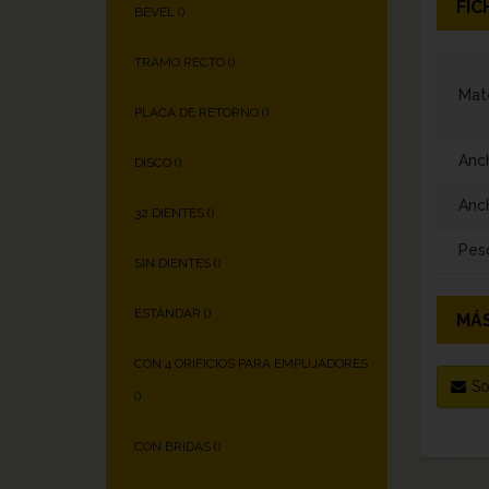
FIC
BEVEL (
)
TRAMO RECTO (
)
Mate
PLACA DE RETORNO (
)
Anc
DISCO (
)
Anch
32 DIENTES (
)
Pes
SIN DIENTES (
)
ESTÁNDAR (
)
MÁS
CON 4 ORIFICIOS PARA EMPUJADORES
So
(
)
CON BRIDAS (
)