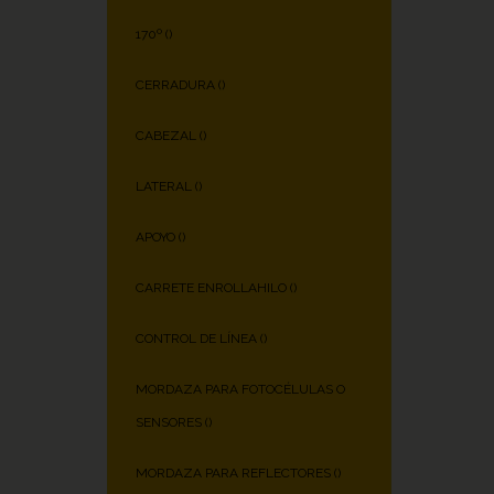
170º (
)
CERRADURA (
)
CABEZAL (
)
LATERAL (
)
APOYO (
)
CARRETE ENROLLAHILO (
)
CONTROL DE LÍNEA (
)
MORDAZA PARA FOTOCÉLULAS O
SENSORES (
)
MORDAZA PARA REFLECTORES (
)