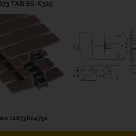
873 TAB SS-K325
elo
L1873604791