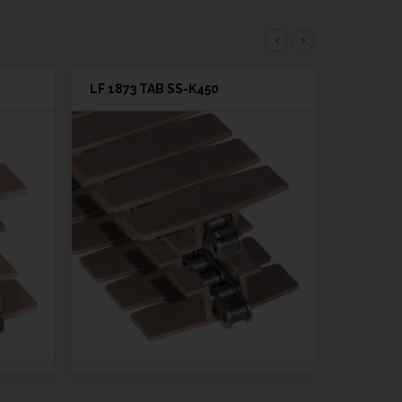
‹
›
LF 1873 TAB SS-K450