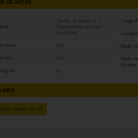
HA DE DATOS
Tablilla de Acetal LF y
Carga (N
rial
Cadena base de Acero
Inoxidable
Longitu
ho (mm)
82,5
Radio de
o (in)
3,25
Radio d
bisagra
o kg/m
2,1
 INFO
licitar modelo 2D/3D