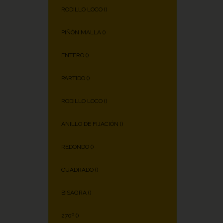
RODILLO LOCO (
)
PIÑÓN MALLA (
)
ENTERO (
)
PARTIDO (
)
RODILLO LOCO (
)
ANILLO DE FIJACIÓN (
)
REDONDO (
)
CUADRADO (
)
BISAGRA (
)
270º (
)