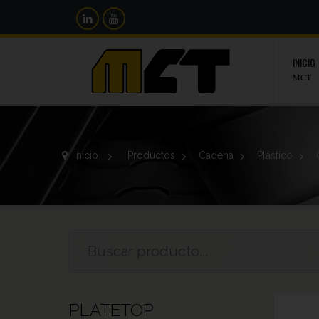
INICIO
MCT
Inicio
>
Productos
>
Cadena
>
Plástico
>
PLATETOP