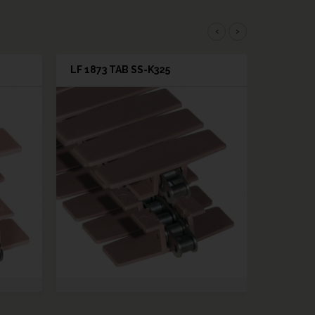
‹
›
LF 1873 TAB SS-K325