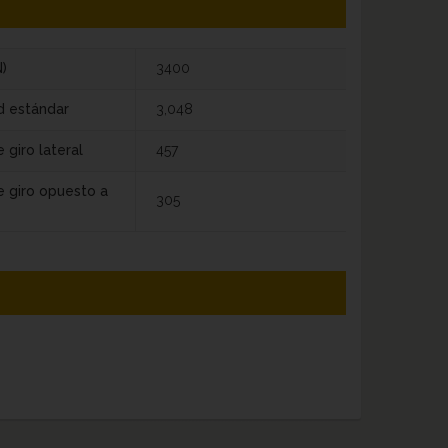
)
3400
d estándar
3,048
 giro lateral
457
e giro opuesto a
305