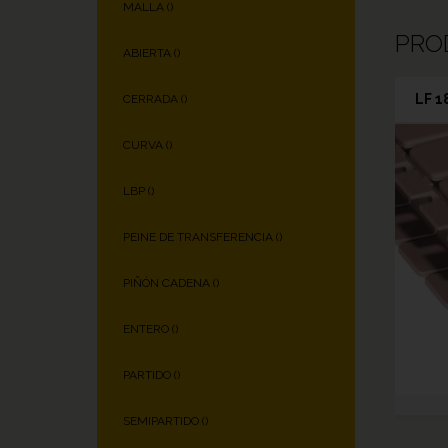
MALLA (
)
PRO
ABIERTA (
)
LF 1
CERRADA (
)
CURVA (
)
LBP (
)
PEINE DE TRANSFERENCIA (
)
PIÑÓN CADENA (
)
ENTERO (
)
PARTIDO (
)
SEMIPARTIDO (
)