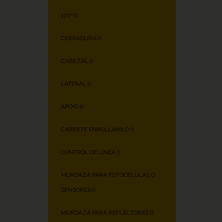
170º (
)
CERRADURA (
)
CABEZAL (
)
LATERAL (
)
APOYO (
)
CARRETE ENROLLAHILO (
)
CONTROL DE LÍNEA (
)
MORDAZA PARA FOTOCÉLULAS O
SENSORES (
)
MORDAZA PARA REFLECTORES (
)