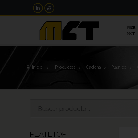
INICIO
MCT
Inicio
>
Productos
>
Cadena
>
Plástico
>
PLATETOP