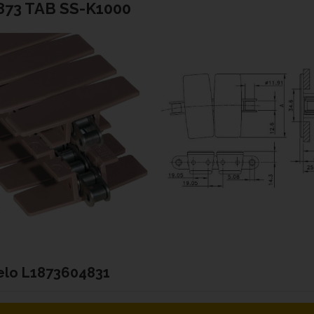
873 TAB SS-K1000
elo
L1873604831