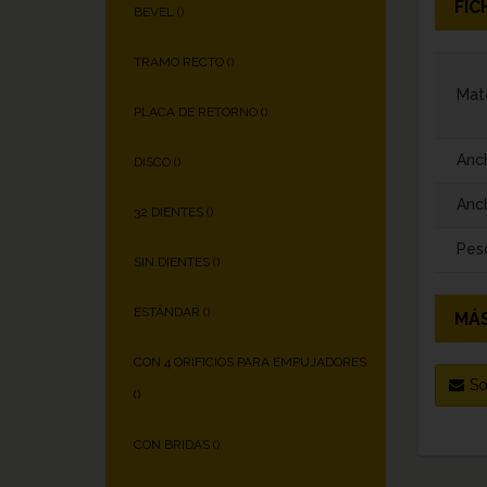
FIC
BEVEL (
)
TRAMO RECTO (
)
Mate
PLACA DE RETORNO (
)
Anc
DISCO (
)
Anch
32 DIENTES (
)
Pes
SIN DIENTES (
)
ESTÁNDAR (
)
MÁS
CON 4 ORIFICIOS PARA EMPUJADORES
So
(
)
CON BRIDAS (
)