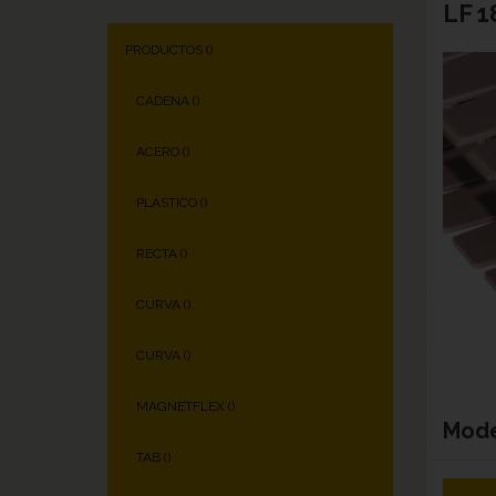
LF 1
PRODUCTOS (
)
CADENA (
)
ACERO (
)
PLÁSTICO (
)
RECTA (
)
CURVA (
)
CURVA (
)
MAGNETFLEX (
)
Mod
TAB (
)