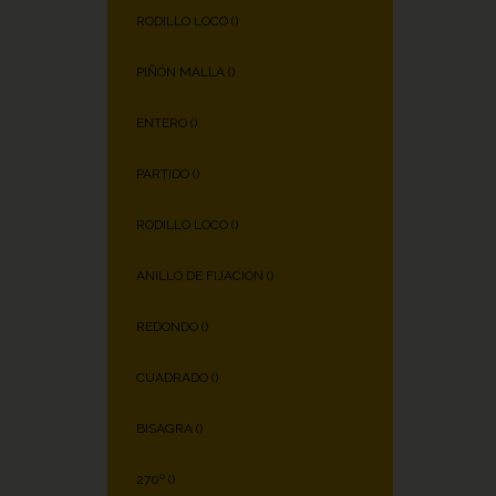
RODILLO LOCO (
)
PIÑÓN MALLA (
)
ENTERO (
)
PARTIDO (
)
RODILLO LOCO (
)
ANILLO DE FIJACIÓN (
)
REDONDO (
)
CUADRADO (
)
BISAGRA (
)
270º (
)