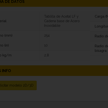
HA DE DATOS
Tablilla de Acetal LF y
Carga (N
rial
Cadena base de Acero
Inoxidable
Longitu
ho (mm)
254
Radio de
o (in)
10
Radio d
bisagra
o kg/m
2,8
 INFO
licitar modelo 2D/3D