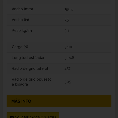
Ancho (mm)
190,5
Ancho (in)
7,5
Peso kg/m
3,1
Carga (N)
3400
Longitud estándar
3,048
Radio de giro lateral
457
Radio de giro opuesto
305
a bisagra
MÁS INFO
Solicitar modelo 2D/3D