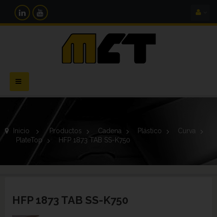
Navegación
Toggle
Inicio
>
Productos
>
Cadena
>
Plástico
>
Curva
>
PlateTop
>
HFP 1873 TAB SS-K750
HFP 1873 TAB SS-K750