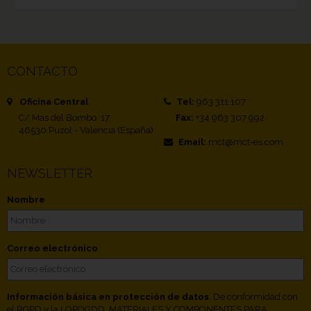
CONTACTO
Oficina Central
Tel:
963 311 107
C/ Mas del Bombo, 17
Fax:
+34 963 307 992
46530 Puzol - Valencia (España)
Email:
mct@mct-es.com
NEWSLETTER
Nombre
Correo electrónico
Información básica en protección de datos
. De conformidad con
el RGPD y la LOPDGDD, MATERIALES Y COMPONENTES PARA