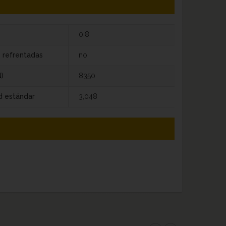
0,8
s refrentadas
no
)
8350
d estándar
3,048