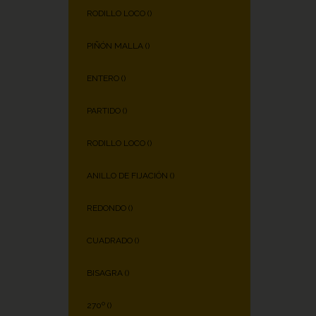
RODILLO LOCO (
)
PIÑÓN MALLA (
)
ENTERO (
)
PARTIDO (
)
RODILLO LOCO (
)
ANILLO DE FIJACIÓN (
)
REDONDO (
)
CUADRADO (
)
BISAGRA (
)
270º (
)