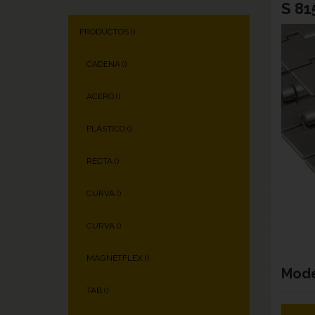
S 81
PRODUCTOS (
)
CADENA (
)
ACERO (
)
PLÁSTICO (
)
RECTA (
)
CURVA (
)
CURVA (
)
MAGNETFLEX (
)
Mod
TAB (
)