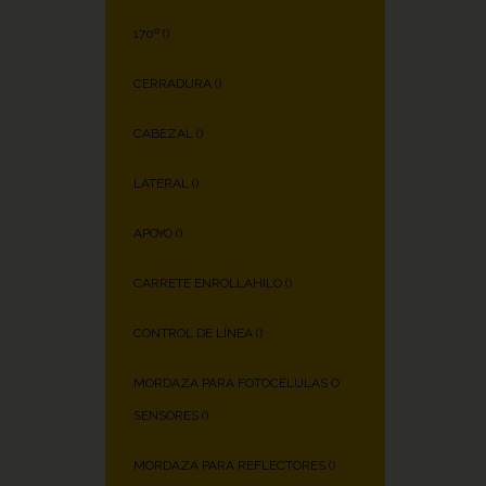
170º (
)
CERRADURA (
)
CABEZAL (
)
LATERAL (
)
APOYO (
)
CARRETE ENROLLAHILO (
)
CONTROL DE LÍNEA (
)
MORDAZA PARA FOTOCÉLULAS O
SENSORES (
)
MORDAZA PARA REFLECTORES (
)