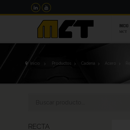
INICIO
MCT
Inicio
>
Productos
>
Cadena
>
Acero
>
Re
RECTA