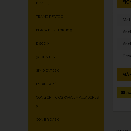
FIC
BEVEL (
)
TRAMO RECTO (
)
Mate
PLACA DE RETORNO (
)
Anc
Anch
DISCO (
)
Pes
32 DIENTES (
)
SIN DIENTES (
)
MÁS
ESTÁNDAR (
)
So
CON 4 ORIFICIOS PARA EMPUJADORES
(
)
CON BRIDAS (
)