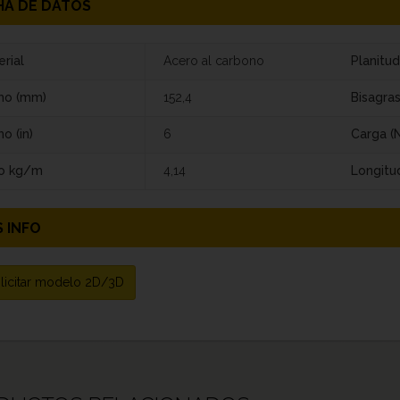
HA DE DATOS
rial
Acero al carbono
Planitud
ho (mm)
152,4
Bisagra
o (in)
6
Carga (N
o kg/m
4,14
Longitu
 INFO
licitar modelo 2D/3D