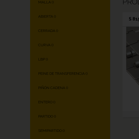
PRO
MALLA (
)
ABIERTA (
)
S 81
CERRADA (
)
CURVA (
)
LBP (
)
PEINE DE TRANSFERENCIA (
)
PIÑÓN CADENA (
)
ENTERO (
)
PARTIDO (
)
SEMIPARTIDO (
)