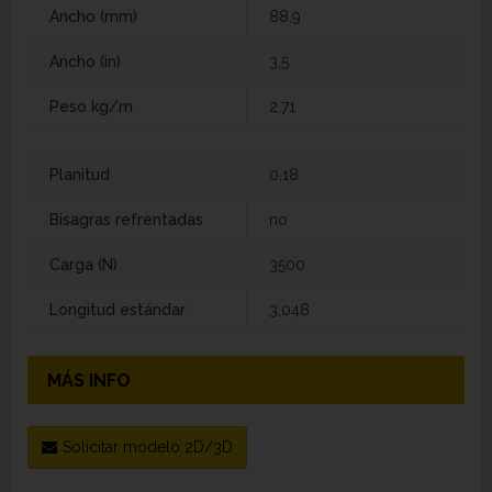
Ancho (mm)
88,9
Ancho (in)
3,5
Peso kg/m
2,71
Planitud
0,18
Bisagras refrentadas
no
Carga (N)
3500
Longitud estándar
3,048
MÁS INFO
Solicitar modelo 2D/3D