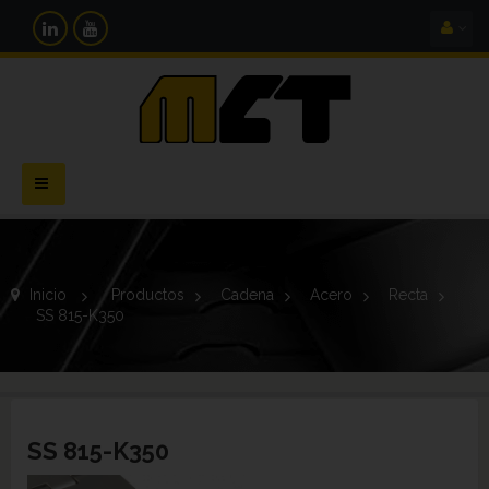
Navegación
Toggle
Inicio
>
Productos
>
Cadena
>
Acero
>
Recta
>
SS 815-K350
SS 815-K350