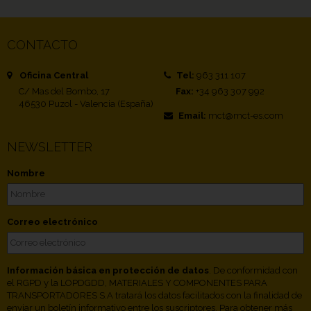
CONTACTO
Oficina Central
Tel:
963 311 107
C/ Mas del Bombo, 17
Fax:
+34 963 307 992
46530 Puzol - Valencia (España)
Email:
mct@mct-es.com
NEWSLETTER
Nombre
Correo electrónico
Información básica en protección de datos
. De conformidad con
el RGPD y la LOPDGDD, MATERIALES Y COMPONENTES PARA
TRANSPORTADORES S.A tratará los datos facilitados con la finalidad de
enviar un boletín informativo entre los suscriptores. Para obtener más