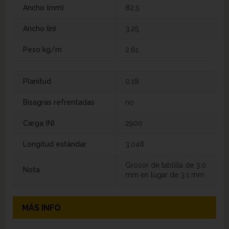
Ancho (mm)
82,5
Ancho (in)
3,25
Peso kg/m
2,61
Planitud
0,18
Bisagras refrentadas
no
Carga (N)
2900
Longitud estándar
3,048
Grosor de tablilla de 3,0
Nota
mm en lugar de 3,1 mm
MÁS INFO