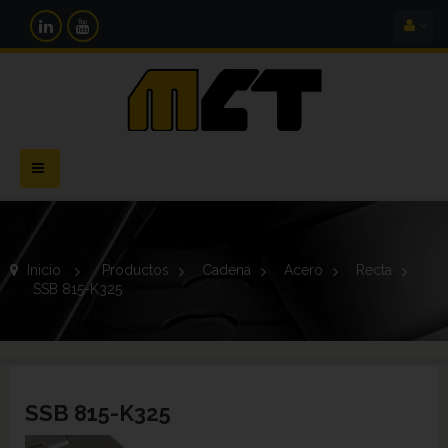
Navegación
Toggle
Inicio
>
Productos
>
Cadena
>
Acero
>
Recta
>
SSB 815-K325
SSB 815-K325