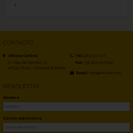
CONTACTO
Oficina Central
Tel:
963 311 107
C/ Mas del Bombo, 17
Fax:
+34 963 307 992
46530 Puzol - Valencia (España)
Email:
mct@mct-es.com
NEWSLETTER
Nombre
Correo electrónico