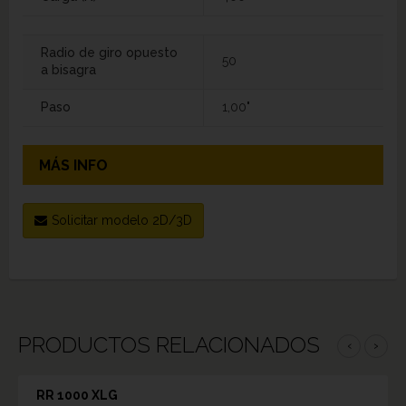
Radio de giro opuesto
50
a bisagra
Paso
1,00"
MÁS INFO
Solicitar modelo 2D/3D
PRODUCTOS RELACIONADOS
‹
›
RR 1000 XLG