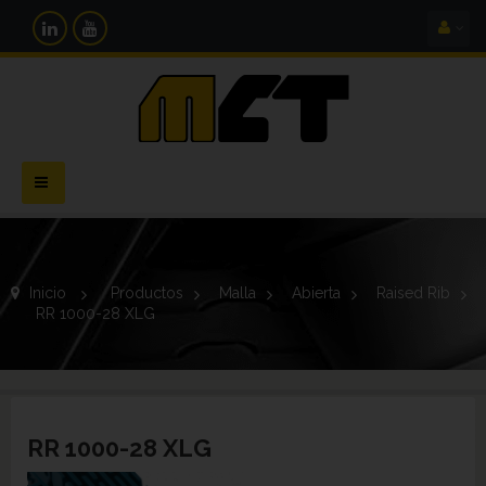
Navegación
Toggle
Inicio
>
Productos
>
Malla
>
Abierta
>
Raised Rib
>
RR 1000-28 XLG
RR 1000-28 XLG