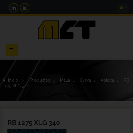
Navegación
Toggle
Inicio
>
Productos
>
Malla
>
Curva
>
Abierta
>
RB
1275 XLG 340
RB 1275 XLG 340