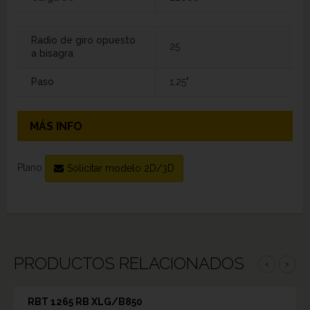
Radio de giro opuesto
25
a bisagra
Paso
1,25"
MÁS INFO
Plano
Solicitar modelo 2D/3D
PRODUCTOS RELACIONADOS
‹
›
RBT 1265 RB XLG/B850