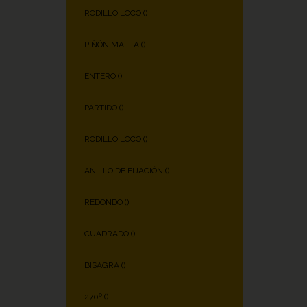
RODILLO LOCO (
)
PIÑÓN MALLA (
)
ENTERO (
)
PARTIDO (
)
RODILLO LOCO (
)
ANILLO DE FIJACIÓN (
)
REDONDO (
)
CUADRADO (
)
BISAGRA (
)
270º (
)