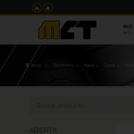
INICIO
MCT
Inicio
>
Productos
>
Malla
>
Curva
>
Abie
ABIERTA