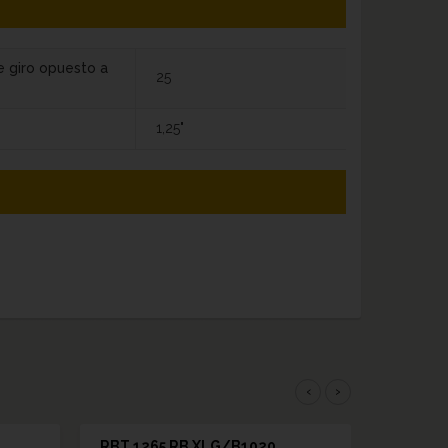
e giro opuesto a
25
1,25"
‹
›
RBT 1265 RB XLG/B1020