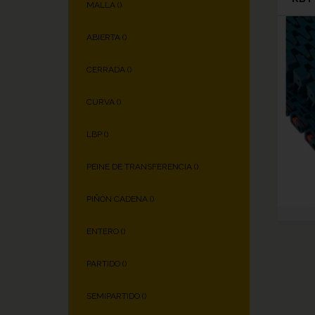
MALLA (
)
ABIERTA (
)
CERRADA (
)
CURVA (
)
LBP (
)
PEINE DE TRANSFERENCIA (
)
PIÑÓN CADENA (
)
ENTERO (
)
PARTIDO (
)
SEMIPARTIDO (
)