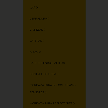
170º (
)
CERRADURA (
)
CABEZAL (
)
LATERAL (
)
APOYO (
)
CARRETE ENROLLAHILO (
)
CONTROL DE LÍNEA (
)
MORDAZA PARA FOTOCÉLULAS O
SENSORES (
)
MORDAZA PARA REFLECTORES (
)