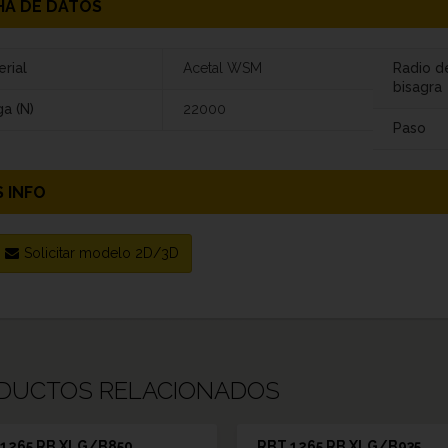
HA DE DATOS
rial
Acetal WSM
Radio d
bisagra
a (N)
22000
Paso
 INFO
Solicitar modelo 2D/3D
DUCTOS RELACIONADOS
1265 RB XLG/B850
RBT 1265 RB XLG/B935