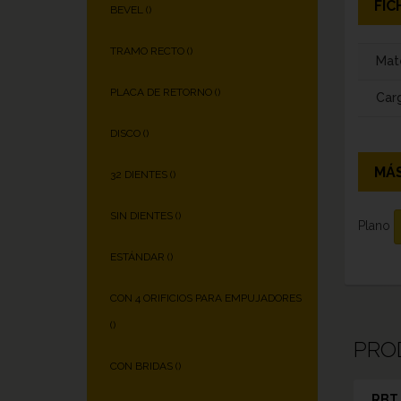
FIC
BEVEL (
)
TRAMO RECTO (
)
Mate
PLACA DE RETORNO (
)
Carg
DISCO (
)
MÁS
32 DIENTES (
)
SIN DIENTES (
)
Plano
ESTÁNDAR (
)
CON 4 ORIFICIOS PARA EMPUJADORES
(
)
PRO
CON BRIDAS (
)
RBT 