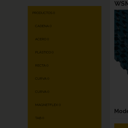
WSM
PRODUCTOS (
)
CADENA (
)
ACERO (
)
PLÁSTICO (
)
RECTA (
)
CURVA (
)
CURVA (
)
MAGNETFLEX (
)
Mod
TAB (
)