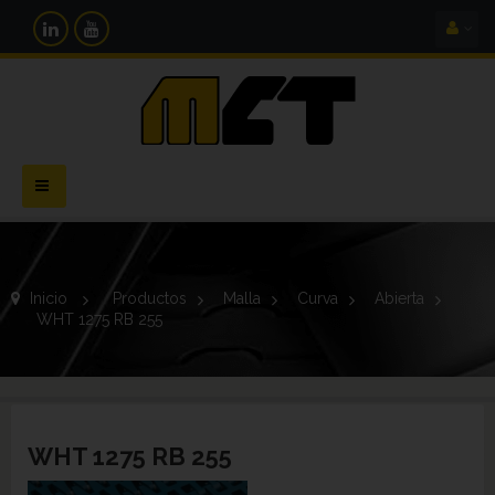
Navegación
Toggle
Inicio
>
Productos
>
Malla
>
Curva
>
Abierta
>
WHT 1275 RB 255
WHT 1275 RB 255