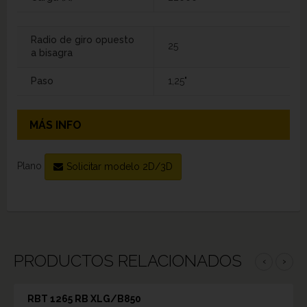
Radio de giro opuesto
25
a bisagra
Paso
1,25"
MÁS INFO
Plano
Solicitar modelo 2D/3D
PRODUCTOS RELACIONADOS
‹
›
RBT 1265 RB XLG/B850