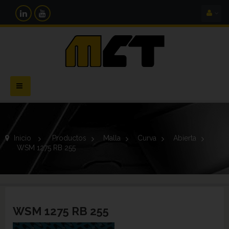
Navegación
Toggle
Inicio
>
Productos
>
Malla
>
Curva
>
Abierta
>
WSM 1275 RB 255
WSM 1275 RB 255