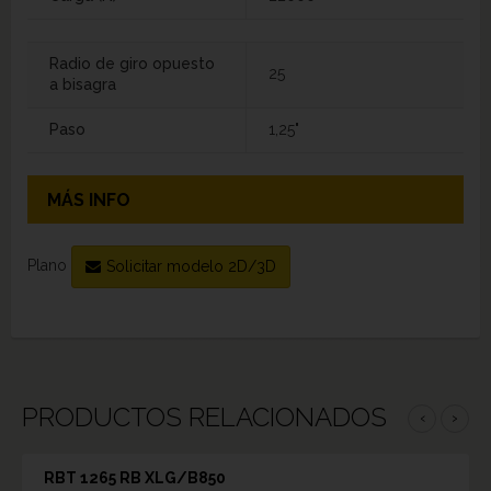
Radio de giro opuesto
25
a bisagra
Paso
1,25"
MÁS INFO
Plano
Solicitar modelo 2D/3D
PRODUCTOS RELACIONADOS
‹
›
RBT 1265 RB XLG/B850