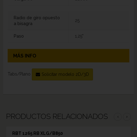
Radio de giro opuesto
25
a bisagra
Paso
1,25"
MÁS INFO
Tabs/Plano
Solicitar modelo 2D/3D
PRODUCTOS RELACIONADOS
‹
›
RBT 1265 RB XLG/B850