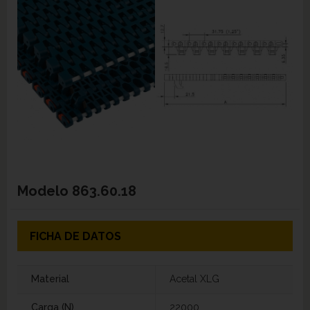
Modelo
863.60.18
FICHA DE DATOS
Material
Acetal XLG
Carga (N)
22000