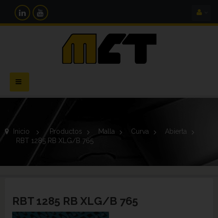
Navegación
Toggle
Inicio
>
Productos
>
Malla
>
Curva
>
Abierta
>
RBT 1285 RB XLG/B 765
RBT 1285 RB XLG/B 765