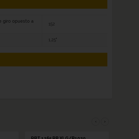
e giro opuesto a
152
1,25"
‹
›
RBT 1265 RB XLG/B1020