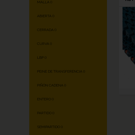
MALLA (
)
ABIERTA (
)
CERRADA (
)
CURVA (
)
LBP (
)
PEINE DE TRANSFERENCIA (
)
PIÑÓN CADENA (
)
ENTERO (
)
PARTIDO (
)
SEMIPARTIDO (
)