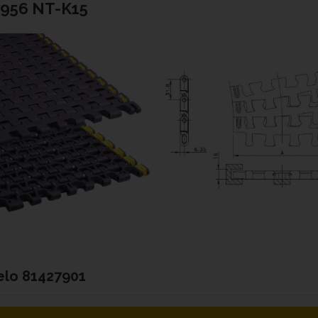
7956 NT-K15
elo
81427901