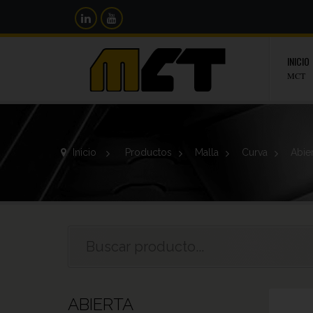
INICIO
MCT
Inicio
>
Productos
>
Malla
>
Curva
>
Abie
ABIERTA