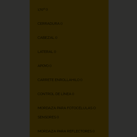
170º (
)
CERRADURA (
)
CABEZAL (
)
LATERAL (
)
APOYO (
)
CARRETE ENROLLAHILO (
)
CONTROL DE LÍNEA (
)
MORDAZA PARA FOTOCÉLULAS O
SENSORES (
)
MORDAZA PARA REFLECTORES (
)