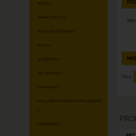
FIC
BEVEL (
)
TRAMO RECTO (
)
Mate
PLACA DE RETORNO (
)
DISCO (
)
MÁS
32 DIENTES (
)
SIN DIENTES (
)
Plano
ESTÁNDAR (
)
CON 4 ORIFICIOS PARA EMPUJADORES
(
)
PRO
CON BRIDAS (
)
RBT 