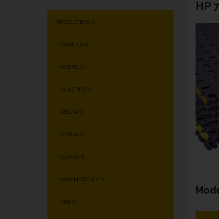
HP 
PRODUCTOS (
)
CADENA (
)
ACERO (
)
PLÁSTICO (
)
RECTA (
)
CURVA (
)
CURVA (
)
MAGNETFLEX (
)
Mod
TAB (
)