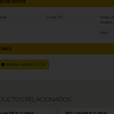
HA DE DATOS
rial
Acetal HP
Radio d
bisagra
Paso
 INFO
Solicitar modelo 2D/3D
DUCTOS RELACIONADOS
1265 RB XLG/B850
RBT 1265 RB XLG/B935