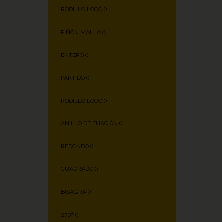
RODILLO LOCO (
)
PIÑÓN MALLA (
)
ENTERO (
)
PARTIDO (
)
RODILLO LOCO (
)
ANILLO DE FIJACIÓN (
)
REDONDO (
)
CUADRADO (
)
BISAGRA (
)
270º (
)