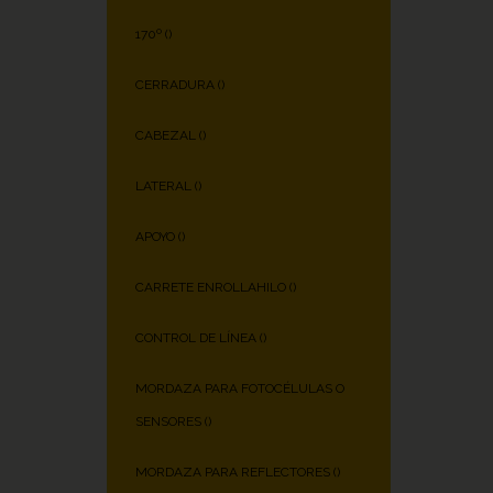
170º (
)
CERRADURA (
)
CABEZAL (
)
LATERAL (
)
APOYO (
)
CARRETE ENROLLAHILO (
)
CONTROL DE LÍNEA (
)
MORDAZA PARA FOTOCÉLULAS O
SENSORES (
)
MORDAZA PARA REFLECTORES (
)