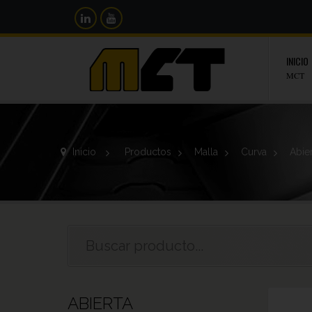
INICIO
MCT
Inicio
>
Productos
>
Malla
>
Curva
>
Abie
ABIERTA