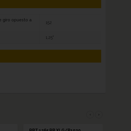
e giro opuesto a
152
1,25"
‹
›
RBT 1265 RB XLG/B1020