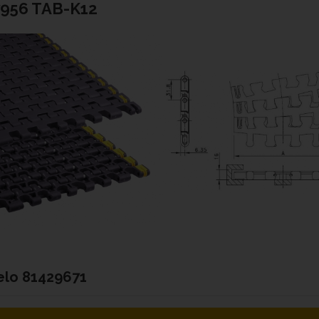
7956 TAB-K12
elo
81429671