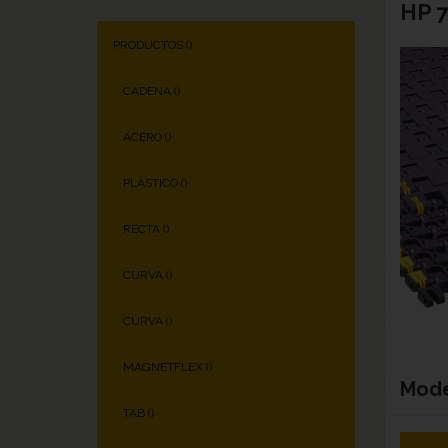
HP 
PRODUCTOS (
)
CADENA (
)
ACERO (
)
PLÁSTICO (
)
RECTA (
)
CURVA (
)
CURVA (
)
MAGNETFLEX (
)
Mod
TAB (
)