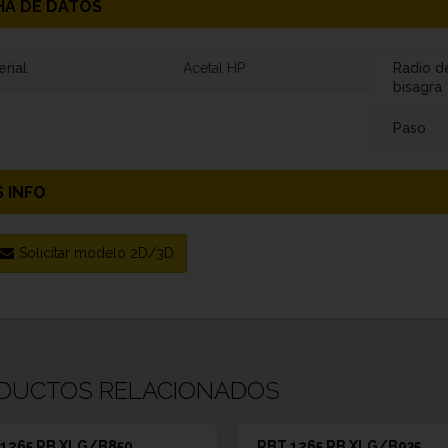
HA DE DATOS
rial
Acetal HP
Radio d
bisagra
Paso
 INFO
Solicitar modelo 2D/3D
DUCTOS RELACIONADOS
1265 RB XLG/B850
RBT 1265 RB XLG/B935