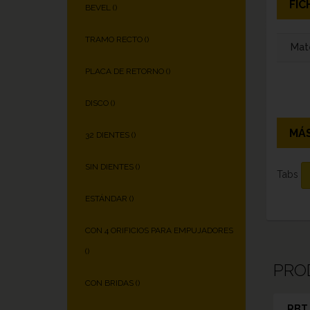
FIC
BEVEL (
)
TRAMO RECTO (
)
Mate
PLACA DE RETORNO (
)
DISCO (
)
MÁS
32 DIENTES (
)
SIN DIENTES (
)
Tabs
ESTÁNDAR (
)
CON 4 ORIFICIOS PARA EMPUJADORES
(
)
PRO
CON BRIDAS (
)
RBT 