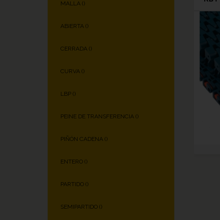
MALLA (
)
ABIERTA (
)
CERRADA (
)
CURVA (
)
LBP (
)
PEINE DE TRANSFERENCIA (
)
PIÑÓN CADENA (
)
ENTERO (
)
PARTIDO (
)
SEMIPARTIDO (
)