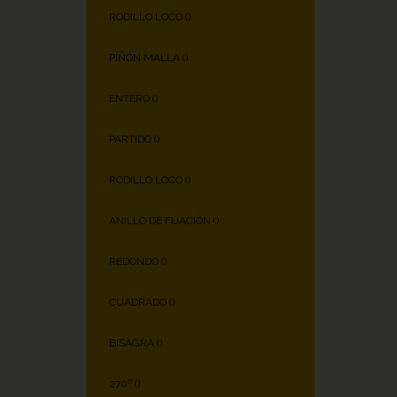
RODILLO LOCO (
)
PIÑÓN MALLA (
)
ENTERO (
)
PARTIDO (
)
RODILLO LOCO (
)
ANILLO DE FIJACIÓN (
)
REDONDO (
)
CUADRADO (
)
BISAGRA (
)
270º (
)