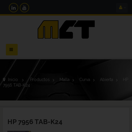
Navegación
Toggle
Inicio
>
Productos
>
Malla
>
Curva
>
Abierta
>
HP
7956 TAB-K24
HP 7956 TAB-K24