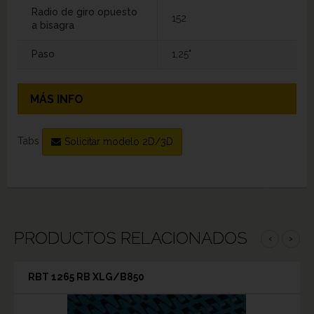
Radio de giro opuesto
152
a bisagra
Paso
1,25"
MÁS INFO
Tabs
Solicitar modelo 2D/3D
PRODUCTOS RELACIONADOS
‹
›
RBT 1265 RB XLG/B850