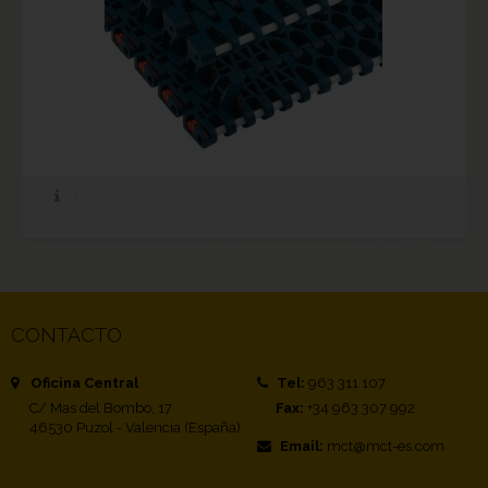
CONTACTO
Oficina Central
Tel:
963 311 107
C/ Mas del Bombo, 17
Fax:
+34 963 307 992
46530 Puzol - Valencia (España)
Email:
mct@mct-es.com