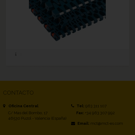
CONTACTO
Oficina Central
Tel:
963 311 107
C/ Mas del Bombo, 17
Fax:
+34 963 307 992
46530 Puzol - Valencia (España)
Email:
mct@mct-es.com