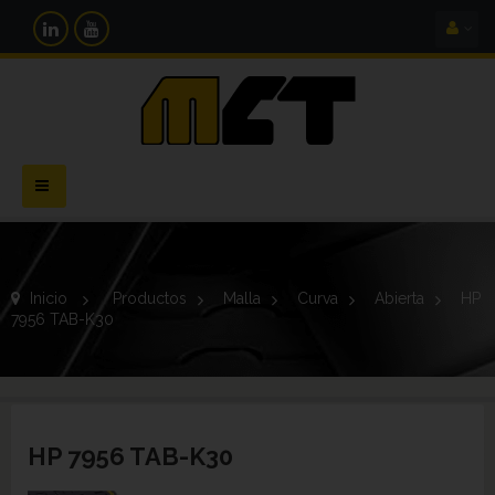
Navegación
Toggle
Inicio
>
Productos
>
Malla
>
Curva
>
Abierta
>
HP
7956 TAB-K30
HP 7956 TAB-K30