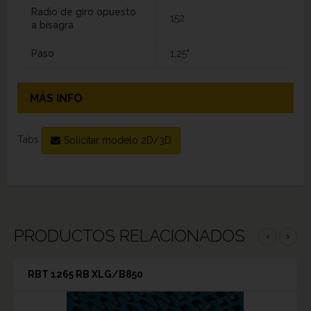
Radio de giro opuesto
152
a bisagra
Paso
1,25"
MÁS INFO
Tabs
Solicitar modelo 2D/3D
PRODUCTOS RELACIONADOS
‹
›
RBT 1265 RB XLG/B850