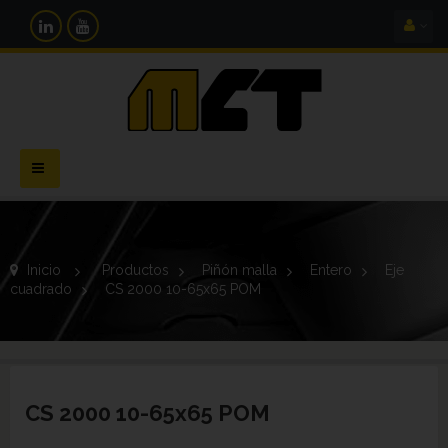
Navegación
Toggle
Inicio
>
Productos
>
Piñón malla
>
Entero
>
Eje
cuadrado
>
CS 2000 10-65x65 POM
CS 2000 10-65x65 POM