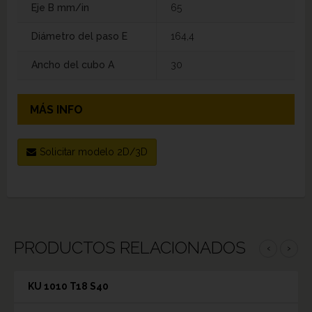
Eje B mm/in
65
Diámetro del paso E
164,4
Ancho del cubo A
30
MÁS INFO
Solicitar modelo 2D/3D
PRODUCTOS RELACIONADOS
‹
›
KU 1010 T18 S40