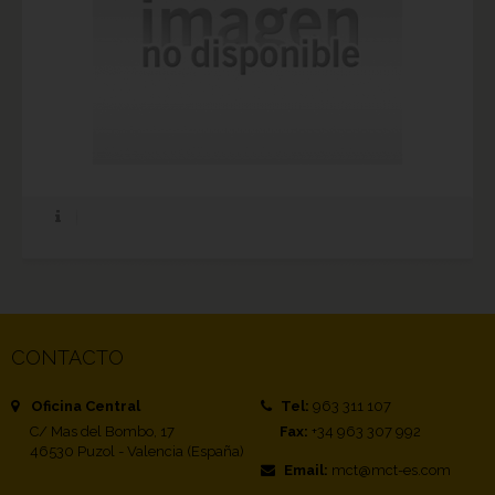
CONTACTO
Oficina Central
Tel:
963 311 107
C/ Mas del Bombo, 17
Fax:
+34 963 307 992
46530 Puzol - Valencia (España)
Email:
mct@mct-es.com