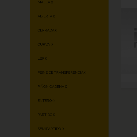
MALLA (
)
ABIERTA (
)
CERRADA (
)
CURVA (
)
LBP (
)
PEINE DE TRANSFERENCIA (
)
PIÑÓN CADENA (
)
ENTERO (
)
PARTIDO (
)
SEMIPARTIDO (
)