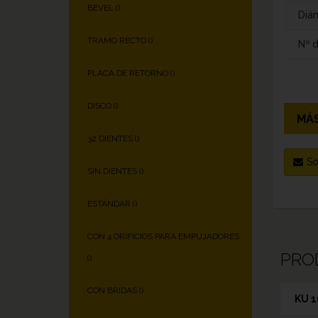
BEVEL (
)
Diám
TRAMO RECTO (
)
Nº 
PLACA DE RETORNO (
)
DISCO (
)
MÁS
32 DIENTES (
)
So
SIN DIENTES (
)
ESTÁNDAR (
)
CON 4 ORIFICIOS PARA EMPUJADORES
PRO
(
)
CON BRIDAS (
)
KU 1