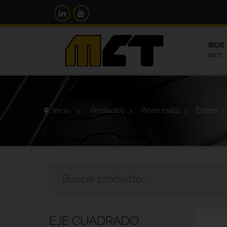
INICIO
MCT
Inicio
>
Productos
>
Piñón malla
>
Entero
>
EJE CUADRADO