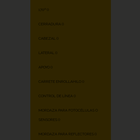
170º (
)
CERRADURA (
)
CABEZAL (
)
LATERAL (
)
APOYO (
)
CARRETE ENROLLAHILO (
)
CONTROL DE LÍNEA (
)
MORDAZA PARA FOTOCÉLULAS O
SENSORES (
)
MORDAZA PARA REFLECTORES (
)