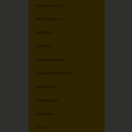
RODILLO LOCO (
)
PIÑÓN MALLA (
)
ENTERO (
)
PARTIDO (
)
RODILLO LOCO (
)
ANILLO DE FIJACIÓN (
)
REDONDO (
)
CUADRADO (
)
BISAGRA (
)
270º (
)