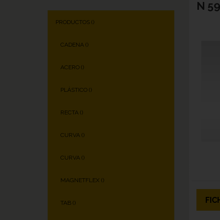
N 59
PRODUCTOS (
)
CADENA (
)
ACERO (
)
PLÁSTICO (
)
RECTA (
)
CURVA (
)
CURVA (
)
MAGNETFLEX (
)
FIC
TAB (
)