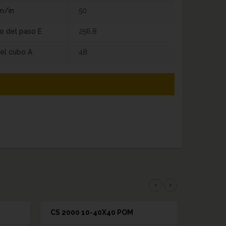
m/in
50
o del paso E
256,8
el cubo A
48
‹
›
CS 2000 10-40X40 POM