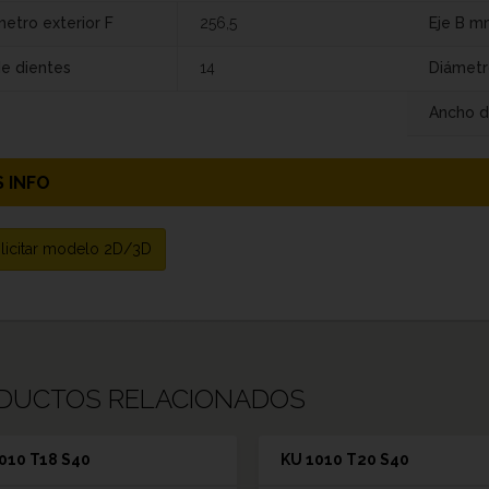
etro exterior F
256,5
Eje B m
de dientes
14
Diámetr
Ancho d
 INFO
licitar modelo 2D/3D
DUCTOS RELACIONADOS
010 T18 S40
KU 1010 T20 S40