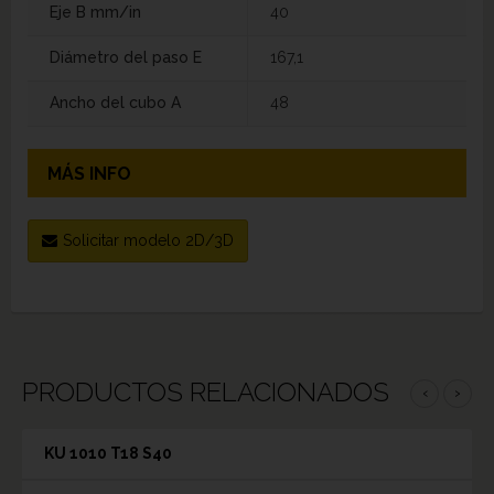
Eje B mm/in
40
Diámetro del paso E
167,1
Ancho del cubo A
48
MÁS INFO
Solicitar modelo 2D/3D
PRODUCTOS RELACIONADOS
‹
›
KU 1010 T18 S40