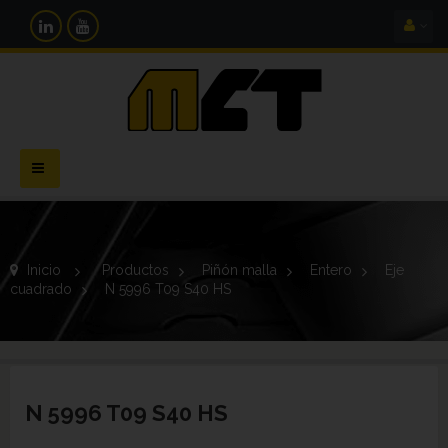
Navegación
Toggle
Inicio
>
Productos
>
Piñón malla
>
Entero
>
Eje
cuadrado
>
N 5996 T09 S40 HS
N 5996 T09 S40 HS