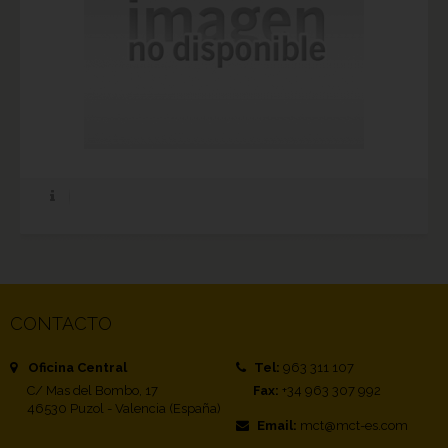
CONTACTO
Oficina Central
Tel:
963 311 107
C/ Mas del Bombo, 17
Fax:
+34 963 307 992
46530 Puzol - Valencia (España)
Email:
mct@mct-es.com