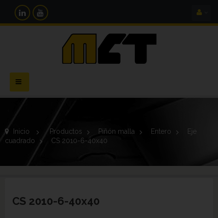
Navegación
Toggle
Inicio
>
Productos
>
Piñón malla
>
Entero
>
Eje
cuadrado
>
CS 2010-6-40x40
CS 2010-6-40x40