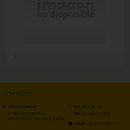
CONTACTO
Oficina Central
Tel:
963 311 107
C/ Mas del Bombo, 17
Fax:
+34 963 307 992
46530 Puzol - Valencia (España)
Email:
mct@mct-es.com