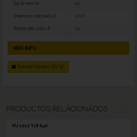
Eje B mm/in
40
Diámetro del paso E
101,6
Ancho del cubo A
33
MÁS INFO
Solicitar modelo 2D/3D
PRODUCTOS RELACIONADOS
‹
›
KU 1010 T18 S40