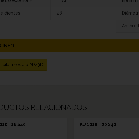
etro exterior F
113,4
Eje B m
de dientes
28
Diámetr
Ancho d
 INFO
licitar modelo 2D/3D
DUCTOS RELACIONADOS
010 T18 S40
KU 1010 T20 S40