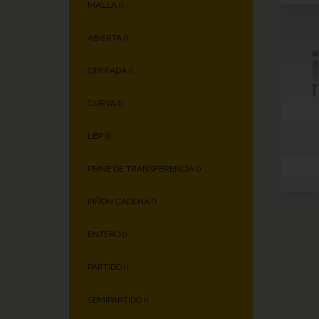
MALLA (
)
ABIERTA (
)
CERRADA (
)
CURVA (
)
LBP (
)
PEINE DE TRANSFERENCIA (
)
PIÑÓN CADENA (
)
ENTERO (
)
PARTIDO (
)
SEMIPARTIDO (
)