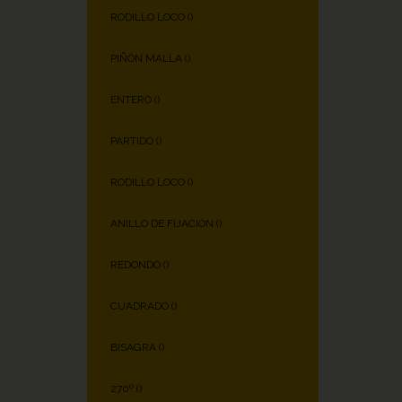
RODILLO LOCO (
)
PIÑÓN MALLA (
)
ENTERO (
)
PARTIDO (
)
RODILLO LOCO (
)
ANILLO DE FIJACIÓN (
)
REDONDO (
)
CUADRADO (
)
BISAGRA (
)
270º (
)