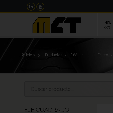
INICIO
MCT
Inicio
>
Productos
>
Piñón malla
>
Entero
>
EJE CUADRADO