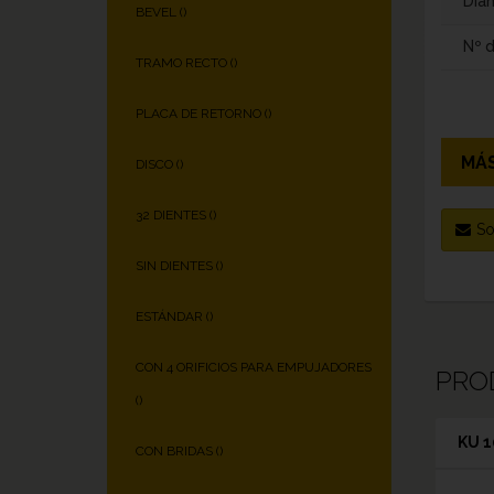
Diám
BEVEL (
)
Nº 
TRAMO RECTO (
)
PLACA DE RETORNO (
)
MÁS
DISCO (
)
32 DIENTES (
)
So
SIN DIENTES (
)
ESTÁNDAR (
)
CON 4 ORIFICIOS PARA EMPUJADORES
PRO
(
)
KU 1
CON BRIDAS (
)