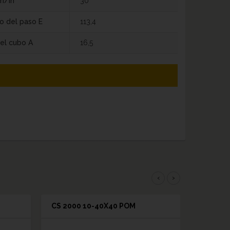
m/in
30
o del paso E
113,4
el cubo A
16,5
‹
›
CS 2000 10-40X40 POM