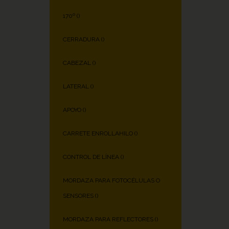
170º (
)
CERRADURA (
)
CABEZAL (
)
LATERAL (
)
APOYO (
)
CARRETE ENROLLAHILO (
)
CONTROL DE LÍNEA (
)
MORDAZA PARA FOTOCÉLULAS O
SENSORES (
)
MORDAZA PARA REFLECTORES (
)