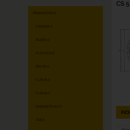
CS 5
PRODUCTOS (
)
CADENA (
)
ACERO (
)
PLÁSTICO (
)
RECTA (
)
CURVA (
)
CURVA (
)
MAGNETFLEX (
)
FIC
TAB (
)