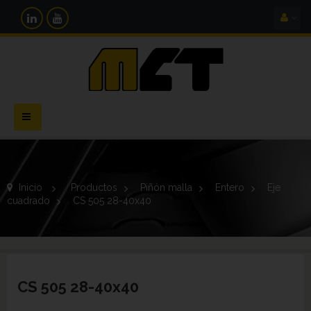
Navegación
Toggle
Inicio
>
Productos
>
Piñón malla
>
Entero
>
Eje
cuadrado
>
CS 505 28-40x40
CS 505 28-40x40