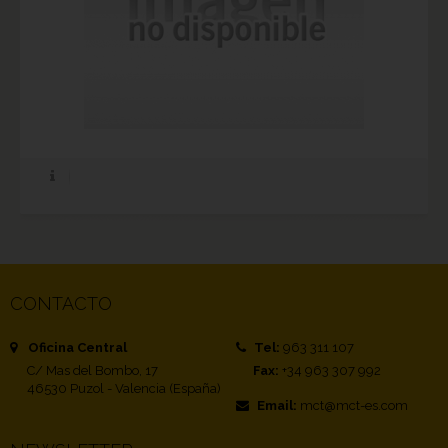
CONTACTO
Oficina Central
Tel:
963 311 107
C/ Mas del Bombo, 17
Fax:
+34 963 307 992
46530 Puzol - Valencia (España)
Email:
mct@mct-es.com