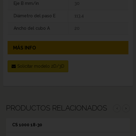
Eje B mm/in
30
Diámetro del paso E
113,4
Ancho del cubo A
20
MÁS INFO
Solicitar modelo 2D/3D
PRODUCTOS RELACIONADOS
‹
›
CS 1000 18-30