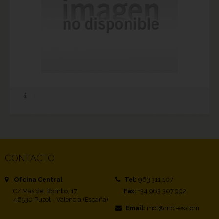
CONTACTO
Oficina Central
Tel:
963 311 107
C/ Mas del Bombo, 17
Fax:
+34 963 307 992
46530 Puzol - Valencia (España)
Email:
mct@mct-es.com