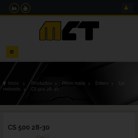
Navegación
Toggle
Inicio
>
Productos
>
Piñón malla
>
Entero
>
Eje
redondo
>
CS 500 28-30
CS 500 28-30