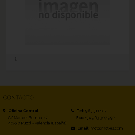
CONTACTO
Oficina Central
Tel:
963 311 107
C/ Mas del Bombo, 17
Fax:
+34 963 307 992
46530 Puzol - Valencia (España)
Email:
mct@mct-es.com