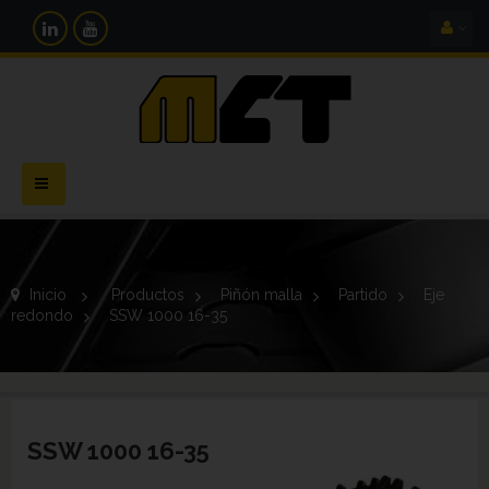
Navegación
Toggle
Inicio
>
Productos
>
Piñón malla
>
Partido
>
Eje
redondo
>
SSW 1000 16-35
SSW 1000 16-35