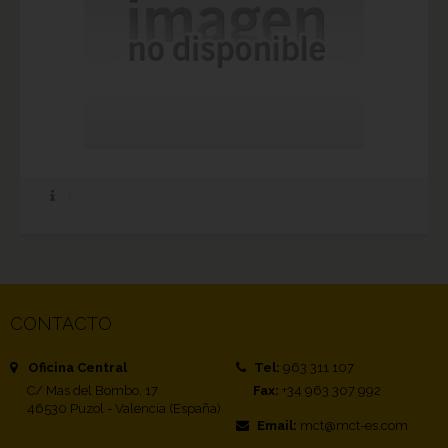
CONTACTO
Oficina Central
Tel:
963 311 107
C/ Mas del Bombo, 17
Fax:
+34 963 307 992
46530 Puzol - Valencia (España)
Email:
mct@mct-es.com