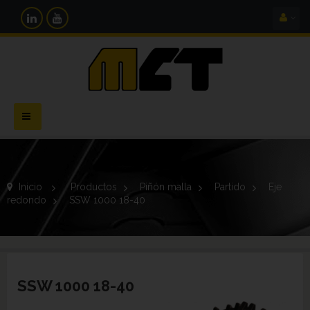
Navegación
Toggle
Inicio
>
Productos
>
Piñón malla
>
Partido
>
Eje
redondo
>
SSW 1000 18-40
SSW 1000 18-40