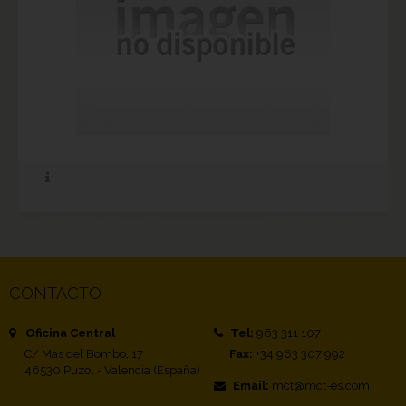
CONTACTO
Oficina Central
Tel:
963 311 107
C/ Mas del Bombo, 17
Fax:
+34 963 307 992
46530 Puzol - Valencia (España)
Email:
mct@mct-es.com