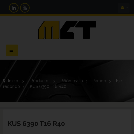
Navegación
Toggle
Inicio
>
Productos
>
Piñón malla
>
Partido
>
Eje
redondo
>
KUS 6390 T16 R40
KUS 6390 T16 R40