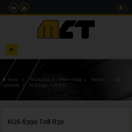
Navegación
Toggle
Inicio
>
Productos
>
Piñón malla
>
Partido
>
Eje
redondo
>
KUS 6390 T08 R30
KUS 6390 T08 R30