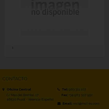
CONTACTO
Oficina Central
Tel:
963 311 107
C/ Mas del Bombo, 17
Fax:
+34 963 307 992
46530 Puzol - Valencia (España)
Email:
mct@mct-es.com