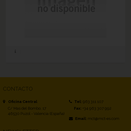
CONTACTO
Oficina Central
Tel:
963 311 107
C/ Mas del Bombo, 17
Fax:
+34 963 307 992
46530 Puzol - Valencia (España)
Email:
mct@mct-es.com