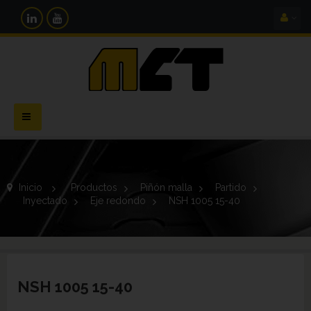
Navegación
Toggle
Inicio
>
Productos
>
Piñón malla
>
Partido
>
Inyectado
>
Eje redondo
>
NSH 1005 15-40
NSH 1005 15-40