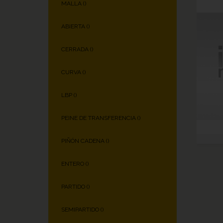
MALLA (
)
ABIERTA (
)
CERRADA (
)
CURVA (
)
LBP (
)
PEINE DE TRANSFERENCIA (
)
PIÑÓN CADENA (
)
ENTERO (
)
PARTIDO (
)
SEMIPARTIDO (
)