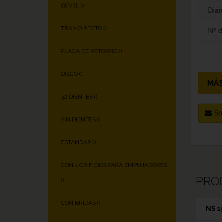
BEVEL (
)
Diám
TRAMO RECTO (
)
Nº 
PLACA DE RETORNO (
)
DISCO (
)
MÁS
32 DIENTES (
)
So
SIN DIENTES (
)
ESTÁNDAR (
)
CON 4 ORIFICIOS PARA EMPUJADORES
PRO
(
)
CON BRIDAS (
)
NS 1