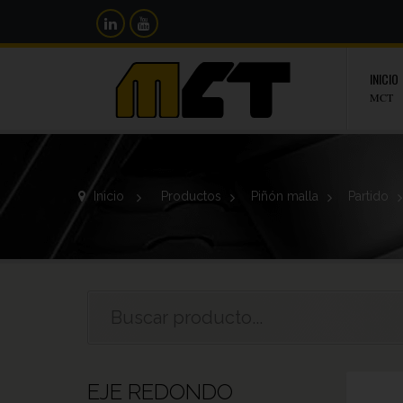
INICIO
MCT
Inicio
>
Productos
>
Piñón malla
>
Partido
EJE REDONDO