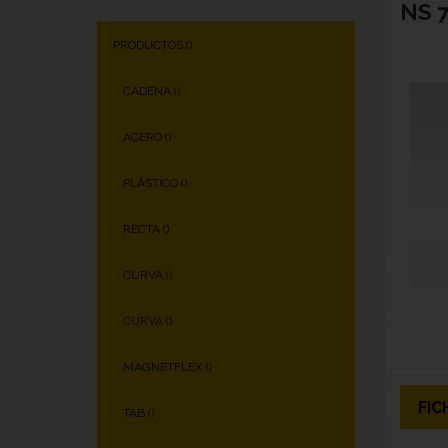
NS 7
PRODUCTOS (
)
CADENA (
)
ACERO (
)
PLÁSTICO (
)
RECTA (
)
CURVA (
)
CURVA (
)
MAGNETFLEX (
)
FIC
TAB (
)