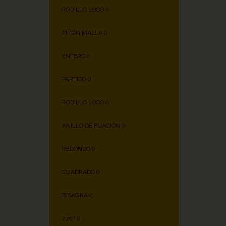
RODILLO LOCO (
)
PIÑÓN MALLA (
)
ENTERO (
)
PARTIDO (
)
RODILLO LOCO (
)
ANILLO DE FIJACIÓN (
)
REDONDO (
)
CUADRADO (
)
BISAGRA (
)
270º (
)