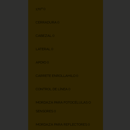
170º (
)
CERRADURA (
)
CABEZAL (
)
LATERAL (
)
APOYO (
)
CARRETE ENROLLAHILO (
)
CONTROL DE LÍNEA (
)
MORDAZA PARA FOTOCÉLULAS O
SENSORES (
)
MORDAZA PARA REFLECTORES (
)