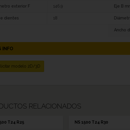
etro exterior F
146,9
Eje B m
de dientes
18
Diámetr
Ancho d
 INFO
licitar modelo 2D/3D
DUCTOS RELACIONADOS
500 T24 R25
NS 1500 T24 R30