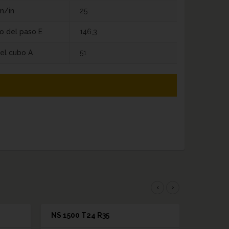
m/in
25
o del paso E
146,3
el cubo A
51
‹
›
NS 1500 T24 R35