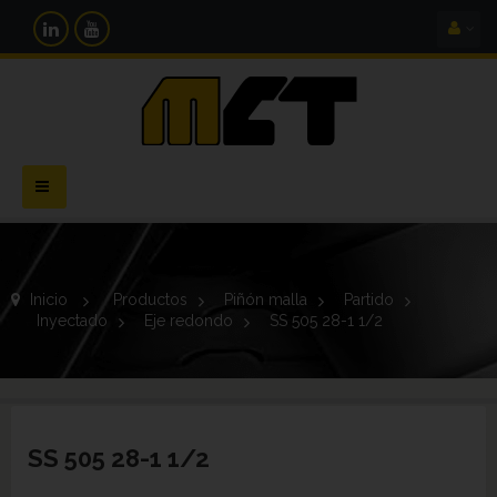
Navegación
Toggle
Inicio
>
Productos
>
Piñón malla
>
Partido
>
Inyectado
>
Eje redondo
>
SS 505 28-1 1/2
SS 505 28-1 1/2