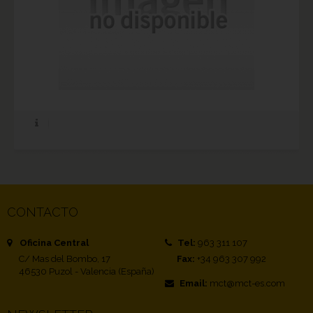
CONTACTO
Oficina Central
Tel:
963 311 107
C/ Mas del Bombo, 17
Fax:
+34 963 307 992
46530 Puzol - Valencia (España)
Email:
mct@mct-es.com