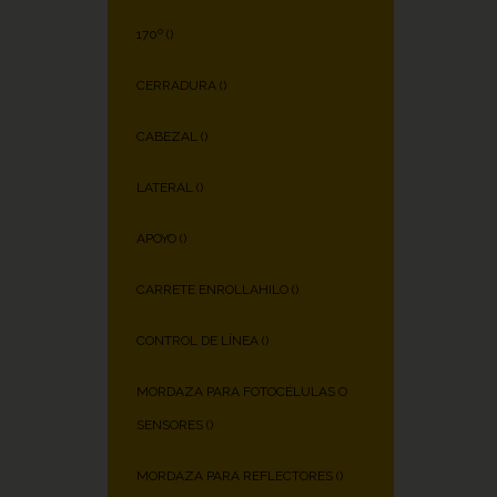
170º (
)
CERRADURA (
)
CABEZAL (
)
LATERAL (
)
APOYO (
)
CARRETE ENROLLAHILO (
)
CONTROL DE LÍNEA (
)
MORDAZA PARA FOTOCÉLULAS O
SENSORES (
)
MORDAZA PARA REFLECTORES (
)