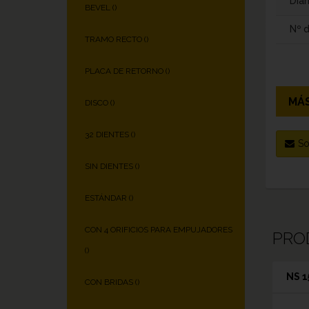
Diám
BEVEL (
)
Nº 
TRAMO RECTO (
)
PLACA DE RETORNO (
)
MÁS
DISCO (
)
32 DIENTES (
)
So
SIN DIENTES (
)
ESTÁNDAR (
)
CON 4 ORIFICIOS PARA EMPUJADORES
PRO
(
)
NS 1
CON BRIDAS (
)