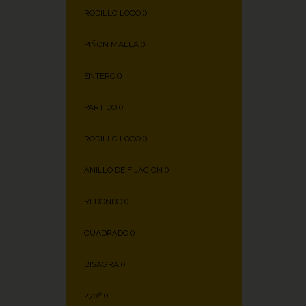
RODILLO LOCO (
)
PIÑÓN MALLA (
)
ENTERO (
)
PARTIDO (
)
RODILLO LOCO (
)
ANILLO DE FIJACIÓN (
)
REDONDO (
)
CUADRADO (
)
BISAGRA (
)
270º (
)