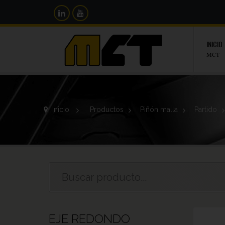
INICIO
MCT
Inicio
>
Productos
>
Piñón malla
>
Partido
EJE REDONDO