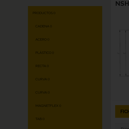
NSH 
PRODUCTOS (
)
CADENA (
)
ACERO (
)
PLÁSTICO (
)
RECTA (
)
CURVA (
)
CURVA (
)
MAGNETFLEX (
)
FIC
TAB (
)