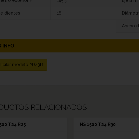
etro exterior F
145,3
Eje B m
de dientes
18
Diámetr
Ancho d
 INFO
licitar modelo 2D/3D
DUCTOS RELACIONADOS
500 T24 R25
NS 1500 T24 R30