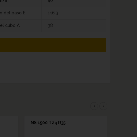
m/in
40
o del paso E
146,3
el cubo A
38
‹
›
NS 1500 T24 R35