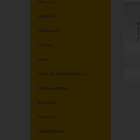
MALLA (
)
ABIERTA (
)
CERRADA (
)
CURVA (
)
LBP (
)
PEINE DE TRANSFERENCIA (
)
PIÑÓN CADENA (
)
ENTERO (
)
PARTIDO (
)
SEMIPARTIDO (
)