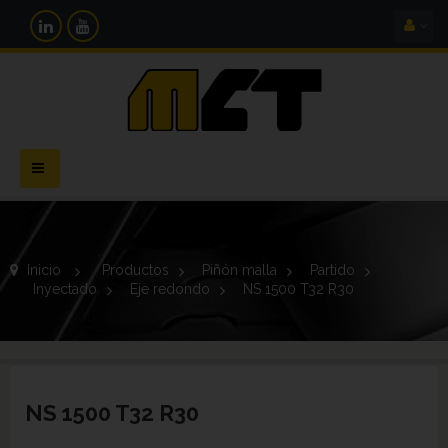
Navegación
Toggle
Inicio
>
Productos
>
Piñón malla
>
Partido
>
Inyectado
>
Eje redondo
>
NS 1500 T32 R30
NS 1500 T32 R30