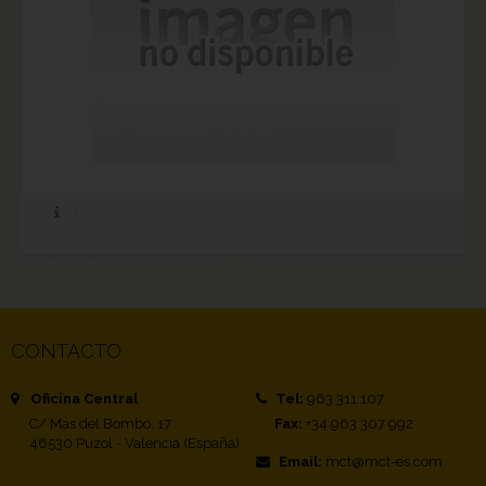
CONTACTO
Oficina Central
Tel:
963 311 107
C/ Mas del Bombo, 17
Fax:
+34 963 307 992
46530 Puzol - Valencia (España)
Email:
mct@mct-es.com