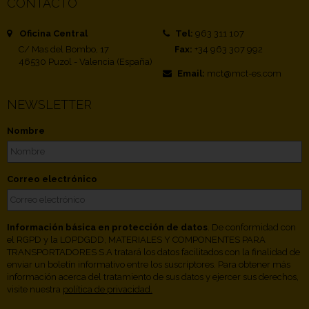
CONTACTO
Oficina Central
Tel:
963 311 107
C/ Mas del Bombo, 17
Fax:
+34 963 307 992
46530 Puzol - Valencia (España)
Email:
mct@mct-es.com
NEWSLETTER
Nombre
Correo electrónico
Información básica en protección de datos
. De conformidad con
el RGPD y la LOPDGDD, MATERIALES Y COMPONENTES PARA
TRANSPORTADORES S.A tratará los datos facilitados con la finalidad de
enviar un boletín informativo entre los suscriptores. Para obtener más
información acerca del tratamiento de sus datos y ejercer sus derechos,
visite nuestra
política de privacidad.