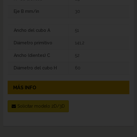
Eje B mm/in
30
Ancho del cubo A
51
Diámetro primitivo
141,2
Ancho (dientes) C
52
Diámetro del cubo H
60
MÁS INFO
Solicitar modelo 2D/3D