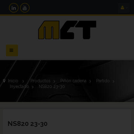
Navegación
Toggle
Inicio
>
Productos
>
Piñón cadena
>
Partido
>
Inyectado
>
NS820 23-30
NS820 23-30