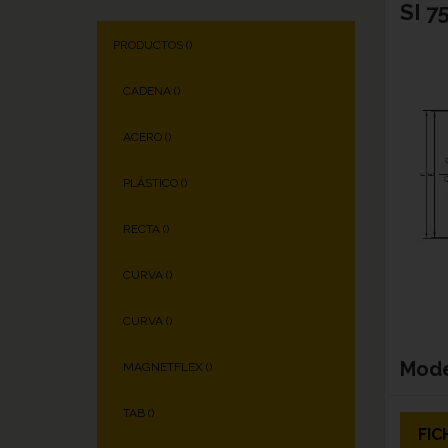
SI 7
PRODUCTOS (
)
CADENA (
)
ACERO (
)
PLÁSTICO (
)
RECTA (
)
CURVA (
)
CURVA (
)
Mod
MAGNETFLEX (
)
TAB (
)
FIC