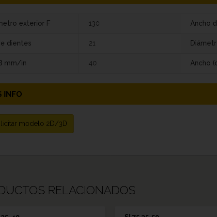
etro exterior F
130
Ancho d
de dientes
21
Diámetr
 B mm/in
40
Ancho (
 INFO
licitar modelo 2D/3D
DUCTOS RELACIONADOS
5 25-40
SI 75 25-50