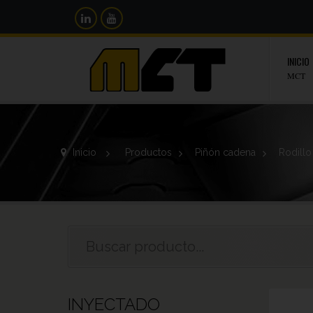
INICIO
MCT
Inicio
>
Productos
>
Piñón cadena
>
Rodillo
INYECTADO