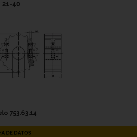
5 21-40
elo
753.63.14
HA DE DATOS