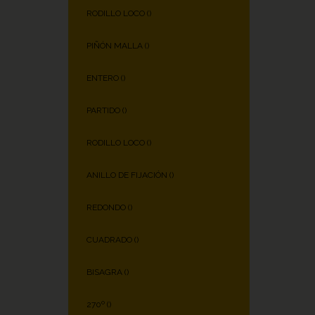
RODILLO LOCO (
)
PIÑÓN MALLA (
)
ENTERO (
)
PARTIDO (
)
RODILLO LOCO (
)
ANILLO DE FIJACIÓN (
)
REDONDO (
)
CUADRADO (
)
BISAGRA (
)
270º (
)