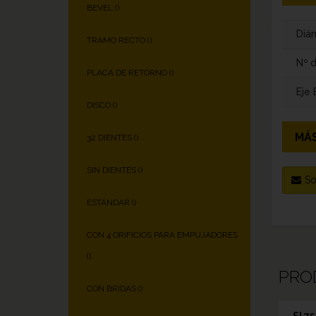
BEVEL (
)
Diám
TRAMO RECTO (
)
Nº 
PLACA DE RETORNO (
)
Eje
DISCO (
)
MÁS
32 DIENTES (
)
SIN DIENTES (
)
So
ESTÁNDAR (
)
CON 4 ORIFICIOS PARA EMPUJADORES
(
)
PRO
CON BRIDAS (
)
SI 7