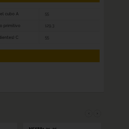
el cubo A
55
o primitivo
129,3
dientes) C
55
‹
›
NSX881 21-25