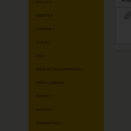
MALLA (
)
ABIERTA (
)
CERRADA (
)
CURVA (
)
LBP (
)
PEINE DE TRANSFERENCIA (
)
PIÑÓN CADENA (
)
ENTERO (
)
PARTIDO (
)
SEMIPARTIDO (
)