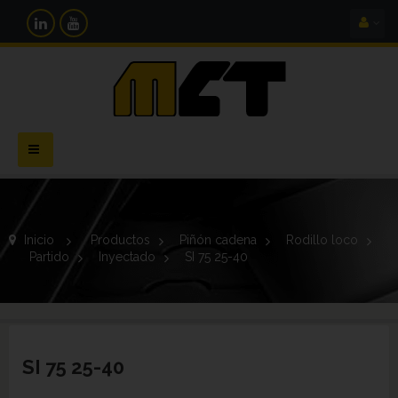
Navegación
Toggle
Inicio
>
Productos
>
Piñón cadena
>
Rodillo loco
>
Partido
>
Inyectado
>
SI 75 25-40
SI 75 25-40