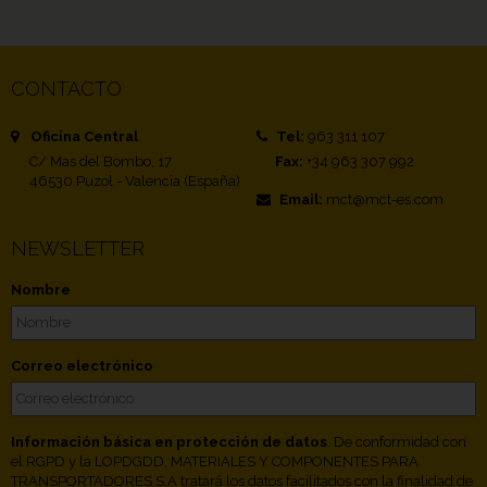
CONTACTO
Oficina Central
Tel:
963 311 107
C/ Mas del Bombo, 17
Fax:
+34 963 307 992
46530 Puzol - Valencia (España)
Email:
mct@mct-es.com
NEWSLETTER
Nombre
Correo electrónico
Información básica en protección de datos
. De conformidad con
el RGPD y la LOPDGDD, MATERIALES Y COMPONENTES PARA
TRANSPORTADORES S.A tratará los datos facilitados con la finalidad de