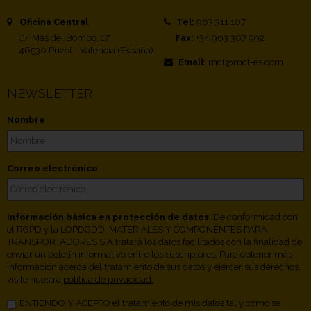
Oficina Central
Tel:
963 311 107
C/ Mas del Bombo, 17
Fax:
+34 963 307 992
46530 Puzol - Valencia (España)
Email:
mct@mct-es.com
NEWSLETTER
Nombre
Correo electrónico
Información básica en protección de datos
. De conformidad con
el RGPD y la LOPDGDD, MATERIALES Y COMPONENTES PARA
TRANSPORTADORES S.A tratará los datos facilitados con la finalidad de
enviar un boletín informativo entre los suscriptores. Para obtener más
información acerca del tratamiento de sus datos y ejercer sus derechos,
visite nuestra
política de privacidad.
ENTIENDO Y ACEPTO el tratamiento de mis datos tal y como se