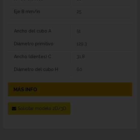
Eje B mm/in
25
Ancho del cubo A
51
Diámetro primitivo
129,3
Ancho (dientes) C
31,8
Diámetro del cubo H
60
MÁS INFO
Solicitar modelo 2D/3D