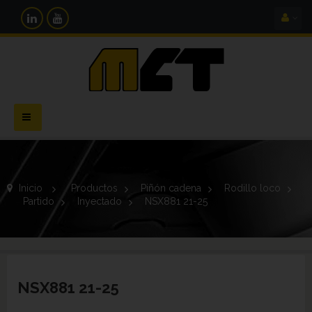
Navegación
Toggle
Inicio
>
Productos
>
Piñón cadena
>
Rodillo loco
>
Partido
>
Inyectado
>
NSX881 21-25
NSX881 21-25