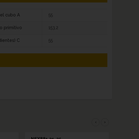
el cubo A
55
o primitivo
153,2
dientes) C
55
‹
›
NSX881 21-25