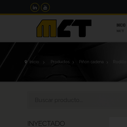
INICIO
MCT
Inicio
>
Productos
>
Piñón cadena
>
Rodillo
INYECTADO