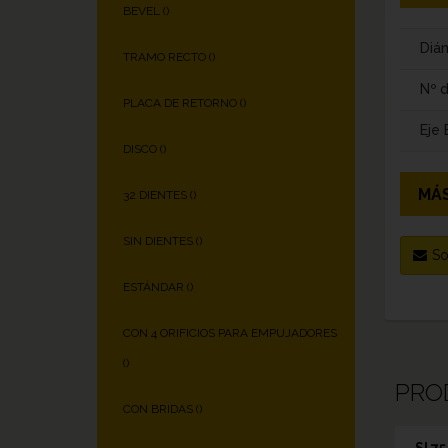
BEVEL (
)
Diám
TRAMO RECTO (
)
Nº 
PLACA DE RETORNO (
)
Eje
DISCO (
)
MÁS
32 DIENTES (
)
SIN DIENTES (
)
So
ESTÁNDAR (
)
CON 4 ORIFICIOS PARA EMPUJADORES
(
)
PRO
CON BRIDAS (
)
SI 75