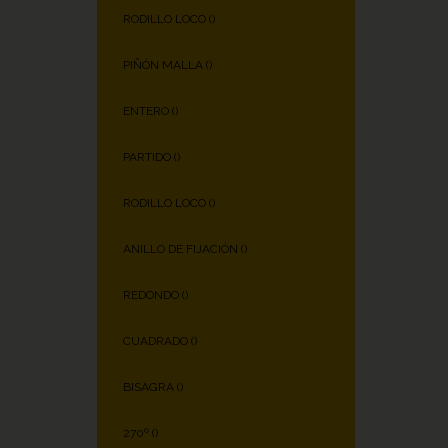
RODILLO LOCO (
)
PIÑÓN MALLA (
)
ENTERO (
)
PARTIDO (
)
RODILLO LOCO (
)
ANILLO DE FIJACIÓN (
)
REDONDO (
)
CUADRADO (
)
BISAGRA (
)
270º (
)