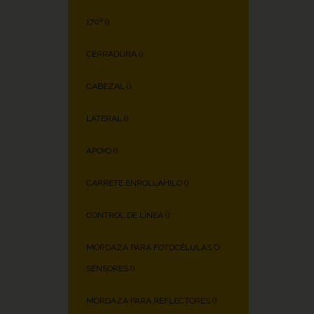
170º (
)
CERRADURA (
)
CABEZAL (
)
LATERAL (
)
APOYO (
)
CARRETE ENROLLAHILO (
)
CONTROL DE LÍNEA (
)
MORDAZA PARA FOTOCÉLULAS O
SENSORES (
)
MORDAZA PARA REFLECTORES (
)