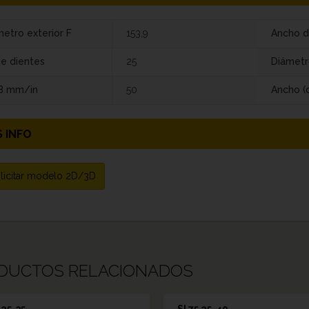
etro exterior F
153,9
Ancho d
de dientes
25
Diámetr
 B mm/in
50
Ancho (
 INFO
licitar modelo 2D/3D
DUCTOS RELACIONADOS
 25-35
SI 75 25-40