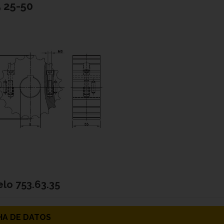
5 25-50
elo
753.63.35
HA DE DATOS