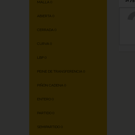
MALLA (
)
ABIERTA (
)
CERRADA (
)
CURVA (
)
LBP (
)
PEINE DE TRANSFERENCIA (
)
PIÑÓN CADENA (
)
ENTERO (
)
PARTIDO (
)
SEMIPARTIDO (
)