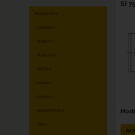
SI 7
PRODUCTOS (
)
CADENA (
)
ACERO (
)
PLÁSTICO (
)
RECTA (
)
CURVA (
)
CURVA (
)
Mod
MAGNETFLEX (
)
TAB (
)
FIC